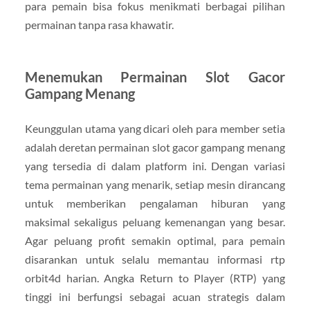
para pemain bisa fokus menikmati berbagai pilihan
permainan tanpa rasa khawatir.
Menemukan Permainan Slot Gacor
Gampang Menang
Keunggulan utama yang dicari oleh para member setia
adalah deretan permainan slot gacor gampang menang
yang tersedia di dalam platform ini. Dengan variasi
tema permainan yang menarik, setiap mesin dirancang
untuk memberikan pengalaman hiburan yang
maksimal sekaligus peluang kemenangan yang besar.
Agar peluang profit semakin optimal, para pemain
disarankan untuk selalu memantau informasi rtp
orbit4d harian. Angka Return to Player (RTP) yang
tinggi ini berfungsi sebagai acuan strategis dalam