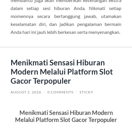
membantu juga akan memberikan ketenangan ekstra
dalam setiap sesi hiburan Anda. Nikmati setiap
momennya secara bertanggung jawab, utamakan
keselamatan diri, dan jadikan pengalaman bermain
Anda hari ini jauh lebih berkesan serta menyenangkan.
Menikmati Sensasi Hiburan
Modern Melalui Platform Slot
Gacor Terpopuler
AUGUST 2, 2026
/
0 COMMENTS
/
STICKY
Menikmati Sensasi Hiburan Modern
Melalui Platform Slot Gacor Terpopuler