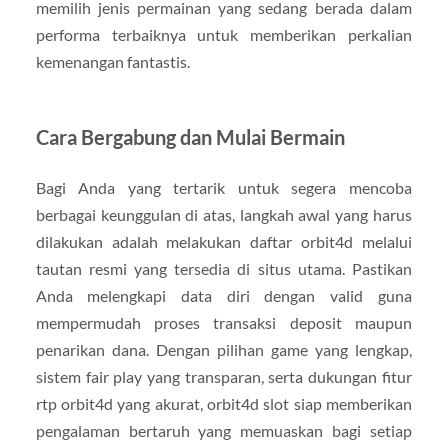
memilih jenis permainan yang sedang berada dalam
performa terbaiknya untuk memberikan perkalian
kemenangan fantastis.
Cara Bergabung dan Mulai Bermain
Bagi Anda yang tertarik untuk segera mencoba
berbagai keunggulan di atas, langkah awal yang harus
dilakukan adalah melakukan daftar orbit4d melalui
tautan resmi yang tersedia di situs utama. Pastikan
Anda melengkapi data diri dengan valid guna
mempermudah proses transaksi deposit maupun
penarikan dana. Dengan pilihan game yang lengkap,
sistem fair play yang transparan, serta dukungan fitur
rtp orbit4d yang akurat, orbit4d slot siap memberikan
pengalaman bertaruh yang memuaskan bagi setiap