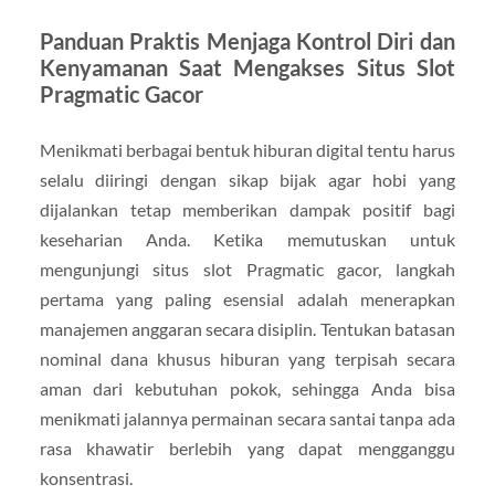
Panduan Praktis Menjaga Kontrol Diri dan
Kenyamanan Saat Mengakses Situs Slot
Pragmatic Gacor
Menikmati berbagai bentuk hiburan digital tentu harus
selalu diiringi dengan sikap bijak agar hobi yang
dijalankan tetap memberikan dampak positif bagi
keseharian Anda. Ketika memutuskan untuk
mengunjungi situs slot Pragmatic gacor, langkah
pertama yang paling esensial adalah menerapkan
manajemen anggaran secara disiplin. Tentukan batasan
nominal dana khusus hiburan yang terpisah secara
aman dari kebutuhan pokok, sehingga Anda bisa
menikmati jalannya permainan secara santai tanpa ada
rasa khawatir berlebih yang dapat mengganggu
konsentrasi.