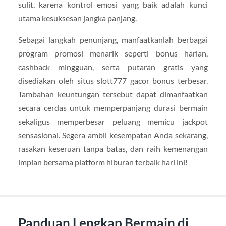
sulit, karena kontrol emosi yang baik adalah kunci
utama kesuksesan jangka panjang.
Sebagai langkah penunjang, manfaatkanlah berbagai
program promosi menarik seperti bonus harian,
cashback mingguan, serta putaran gratis yang
disediakan oleh situs slott777 gacor bonus terbesar.
Tambahan keuntungan tersebut dapat dimanfaatkan
secara cerdas untuk memperpanjang durasi bermain
sekaligus memperbesar peluang memicu jackpot
sensasional. Segera ambil kesempatan Anda sekarang,
rasakan keseruan tanpa batas, dan raih kemenangan
impian bersama platform hiburan terbaik hari ini!
Panduan Lengkap Bermain di