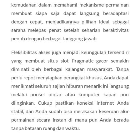
kemudahan dalam memahami mekanisme permainan
membuat siapa saja dapat langsung beradaptasi
dengan cepat, menjadikannya pilihan ideal sebagai
sarana melepas penat setelah seharian beraktivitas
penuh dengan berbagai tanggung jawab.
Fleksibilitas akses juga menjadi keunggulan tersendiri
yang membuat situs slot Pragmatic gacor semakin
diminati oleh berbagai kalangan masyarakat. Tanpa
perlu repot menyiapkan perangkat khusus, Anda dapat
menikmati seluruh sajian hiburan menarik ini langsung
melalui ponsel pintar atau komputer kapan pun
diinginkan. Cukup pastikan koneksi internet Anda
stabil, dan Anda sudah bisa merasakan keseruan alur
permainan secara instan di mana pun Anda berada
tanpa batasan ruang dan waktu.