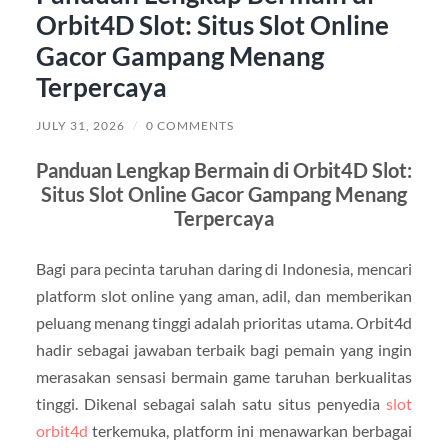
Orbit4D Slot: Situs Slot Online
Gacor Gampang Menang
Terpercaya
JULY 31, 2026
/
0 COMMENTS
Panduan Lengkap Bermain di Orbit4D Slot:
Situs Slot Online Gacor Gampang Menang
Terpercaya
Bagi para pecinta taruhan daring di Indonesia, mencari
platform slot online yang aman, adil, dan memberikan
peluang menang tinggi adalah prioritas utama. Orbit4d
hadir sebagai jawaban terbaik bagi pemain yang ingin
merasakan sensasi bermain game taruhan berkualitas
tinggi. Dikenal sebagai salah satu situs penyedia
slot
orbit4d
terkemuka, platform ini menawarkan berbagai