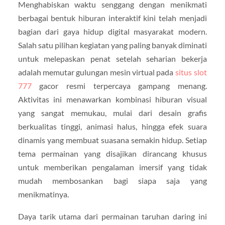
Menghabiskan waktu senggang dengan menikmati
berbagai bentuk hiburan interaktif kini telah menjadi
bagian dari gaya hidup digital masyarakat modern.
Salah satu pilihan kegiatan yang paling banyak diminati
untuk melepaskan penat setelah seharian bekerja
adalah memutar gulungan mesin virtual pada
situs slot
777
gacor resmi terpercaya gampang menang.
Aktivitas ini menawarkan kombinasi hiburan visual
yang sangat memukau, mulai dari desain grafis
berkualitas tinggi, animasi halus, hingga efek suara
dinamis yang membuat suasana semakin hidup. Setiap
tema permainan yang disajikan dirancang khusus
untuk memberikan pengalaman imersif yang tidak
mudah membosankan bagi siapa saja yang
menikmatinya.
Daya tarik utama dari permainan taruhan daring ini