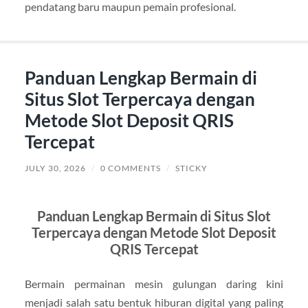
pendatang baru maupun pemain profesional.
Panduan Lengkap Bermain di
Situs Slot Terpercaya dengan
Metode Slot Deposit QRIS
Tercepat
JULY 30, 2026
/
0 COMMENTS
/
STICKY
Panduan Lengkap Bermain di Situs Slot
Terpercaya dengan Metode Slot Deposit
QRIS Tercepat
Bermain permainan mesin gulungan daring kini
menjadi salah satu bentuk hiburan digital yang paling