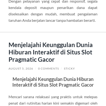
Dengan pelayanan yang cepat dan responsif, segala
kendala deposit maupun penarikan dana dapat
diselesaikan dengan mudah, membuat pengalaman
taruhan Anda berjalan lancar tanpa hambatan berarti.
Menjelajahi Keunggulan Dunia
Hiburan Interaktif di Situs Slot
Pragmatic Gacor
AUGUST 5, 2026
/
0 COMMENTS
/
STICKY
Menjelajahi Keunggulan Dunia Hiburan
Interaktif di Situs Slot Pragmatic Gacor
Mencari sarana relaksasi yang praktis untuk melepas
penat dari rutinitas harian kini semakin digemari oleh