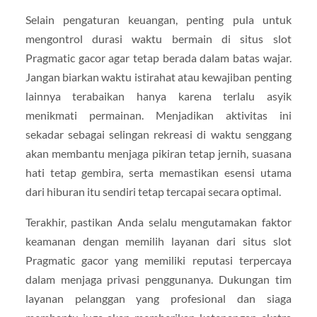
Selain pengaturan keuangan, penting pula untuk
mengontrol durasi waktu bermain di situs slot
Pragmatic gacor agar tetap berada dalam batas wajar.
Jangan biarkan waktu istirahat atau kewajiban penting
lainnya terabaikan hanya karena terlalu asyik
menikmati permainan. Menjadikan aktivitas ini
sekadar sebagai selingan rekreasi di waktu senggang
akan membantu menjaga pikiran tetap jernih, suasana
hati tetap gembira, serta memastikan esensi utama
dari hiburan itu sendiri tetap tercapai secara optimal.
Terakhir, pastikan Anda selalu mengutamakan faktor
keamanan dengan memilih layanan dari situs slot
Pragmatic gacor yang memiliki reputasi terpercaya
dalam menjaga privasi penggunanya. Dukungan tim
layanan pelanggan yang profesional dan siaga