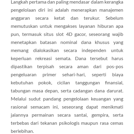
Langkah pertama dan paling mendasar dalam kerangka
pengelolaan diri ini adalah menerapkan manajemen
anggaran secara ketat dan terukur. Sebelum
memutuskan untuk mengakses layanan hiburan apa
pun, termasuk situs slot 4D gacor, seseorang wajib
menetapkan batasan nominal dana khusus yang
memang dialokasikan secara independen untuk
keperluan rekreasi semata. Dana tersebut harus
dipastikan terpisah secara aman dari pos-pos
pengeluaran primer sehari-hari, seperti biaya
kebutuhan pokok, cicilan tanggungan finansial,
tabungan masa depan, serta cadangan dana darurat.
Melalui sudut pandang pengelolaan keuangan yang
rasional semacam ini, seseorang dapat menikmati
jalannya permainan secara santai, gempira, serta
terbebas dari tekanan psikologis maupun rasa cemas
berlebihan.