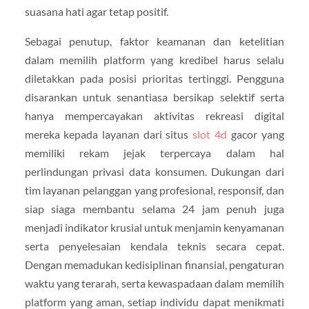
suasana hati agar tetap positif.
Sebagai penutup, faktor keamanan dan ketelitian
dalam memilih platform yang kredibel harus selalu
diletakkan pada posisi prioritas tertinggi. Pengguna
disarankan untuk senantiasa bersikap selektif serta
hanya mempercayakan aktivitas rekreasi digital
mereka kepada layanan dari situs
slot 4d
gacor yang
memiliki rekam jejak terpercaya dalam hal
perlindungan privasi data konsumen. Dukungan dari
tim layanan pelanggan yang profesional, responsif, dan
siap siaga membantu selama 24 jam penuh juga
menjadi indikator krusial untuk menjamin kenyamanan
serta penyelesaian kendala teknis secara cepat.
Dengan memadukan kedisiplinan finansial, pengaturan
waktu yang terarah, serta kewaspadaan dalam memilih
platform yang aman, setiap individu dapat menikmati