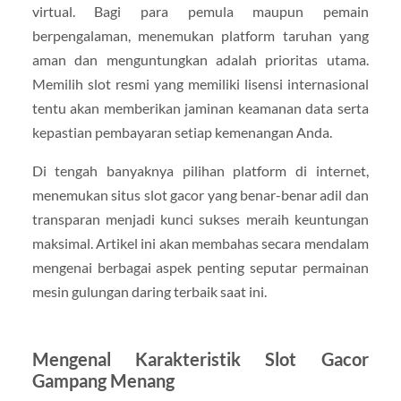
virtual. Bagi para pemula maupun pemain
berpengalaman, menemukan platform taruhan yang
aman dan menguntungkan adalah prioritas utama.
Memilih slot resmi yang memiliki lisensi internasional
tentu akan memberikan jaminan keamanan data serta
kepastian pembayaran setiap kemenangan Anda.
Di tengah banyaknya pilihan platform di internet,
menemukan situs slot gacor yang benar-benar adil dan
transparan menjadi kunci sukses meraih keuntungan
maksimal. Artikel ini akan membahas secara mendalam
mengenai berbagai aspek penting seputar permainan
mesin gulungan daring terbaik saat ini.
Mengenal Karakteristik Slot Gacor
Gampang Menang