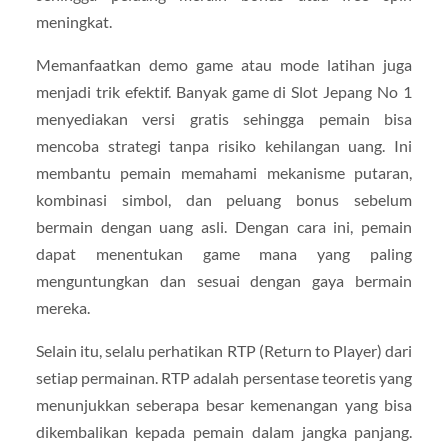
meningkat.
Memanfaatkan demo game atau mode latihan juga
menjadi trik efektif. Banyak game di Slot Jepang No 1
menyediakan versi gratis sehingga pemain bisa
mencoba strategi tanpa risiko kehilangan uang. Ini
membantu pemain memahami mekanisme putaran,
kombinasi simbol, dan peluang bonus sebelum
bermain dengan uang asli. Dengan cara ini, pemain
dapat menentukan game mana yang paling
menguntungkan dan sesuai dengan gaya bermain
mereka.
Selain itu, selalu perhatikan RTP (Return to Player) dari
setiap permainan. RTP adalah persentase teoretis yang
menunjukkan seberapa besar kemenangan yang bisa
dikembalikan kepada pemain dalam jangka panjang.