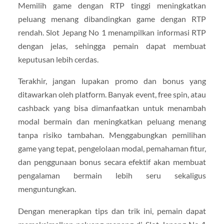
Memilih game dengan RTP tinggi meningkatkan
peluang menang dibandingkan game dengan RTP
rendah. Slot Jepang No 1 menampilkan informasi RTP
dengan jelas, sehingga pemain dapat membuat
keputusan lebih cerdas.
Terakhir, jangan lupakan promo dan bonus yang
ditawarkan oleh platform. Banyak event, free spin, atau
cashback yang bisa dimanfaatkan untuk menambah
modal bermain dan meningkatkan peluang menang
tanpa risiko tambahan. Menggabungkan pemilihan
game yang tepat, pengelolaan modal, pemahaman fitur,
dan penggunaan bonus secara efektif akan membuat
pengalaman bermain lebih seru sekaligus
menguntungkan.
Dengan menerapkan tips dan trik ini, pemain dapat