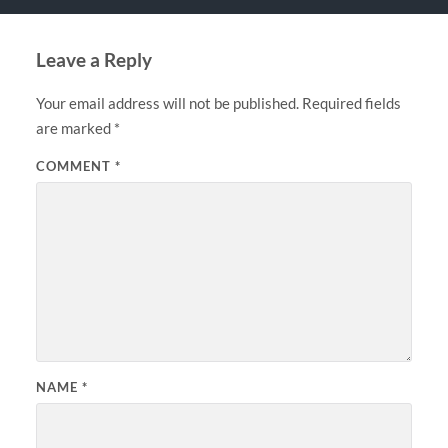
Leave a Reply
Your email address will not be published.
Required fields
are marked
*
COMMENT
*
NAME
*