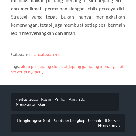
memaksimalkan peluang menang di Slot Jepang No 1
dan menikmati permainan dengan lebih percaya diri.
Strategi yang tepat bukan hanya meningkatkan
kemenangan, tetapi juga membuat setiap sesi bermain
lebih menyenangkan dan aman.
Categories:
Uncategorized
Tags:
akun pro jepang slot
,
slot jepang gampang menang
,
slot
server pro jepang
« Situs Gacor Resmi, Pilihan Aman dan
Menguntungkan
Hongkongese Slot: Panduan Lengkap Bermain di Server
Hongkong »