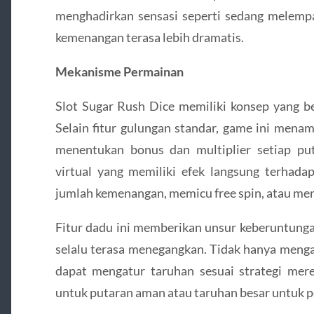
menghadirkan sensasi seperti sedang melemp
kemenangan terasa lebih dramatis.
Mekanisme Permainan
Slot Sugar Rush Dice memiliki konsep yang be
Selain fitur gulungan standar, game ini men
menentukan bonus dan multiplier setiap p
virtual yang memiliki efek langsung terhada
jumlah kemenangan, memicu free spin, atau men
Fitur dadu ini memberikan unsur keberuntunga
selalu terasa menegangkan. Tidak hanya meng
dapat mengatur taruhan sesuai strategi mere
untuk putaran aman atau taruhan besar untuk p