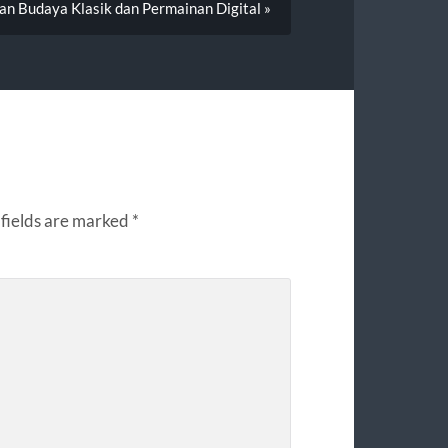
n Budaya Klasik dan Permainan Digital »
fields are marked
*