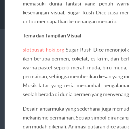
memasuki dunia fantasi yang penuh warn
kesenangan visual, Sugar Rush Dice juga me
untuk mendapatkan kemenangan menarik.
Tema dan Tampilan Visual
slotpusat-hoki.org
Sugar Rush Dice menonjolka
ikon berupa permen, cokelat, es krim, dan ber
warna pastel seperti merah muda, biru muda,
permainan, sehingga memberikan kesan yang 
Musik latar yang ceria menambah pengalam
seolah berada di dunia permen yang menyenang
Desain antarmuka yang sederhana juga memu
mekanisme permainan. Setiap simbol dirancang d
dan mudah dikenali. Animasi putaran dice ata