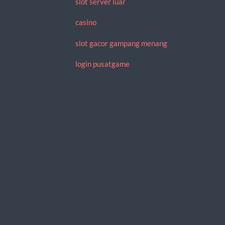
slot server luar
casino
slot gacor gampang menang
login pusatgame