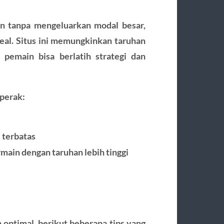
n tanpa mengeluarkan modal besar,
deal. Situs ini memungkinkan taruhan
 pemain bisa berlatih strategi dan
 perak:
 terbatas
main dengan taruhan lebih tinggi
 optimal, berikut beberapa tips yang