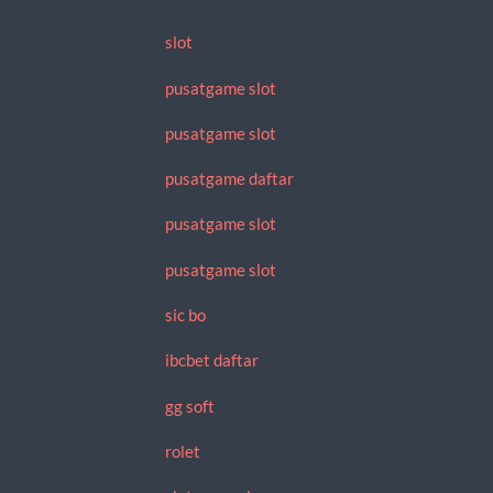
slot
pusatgame slot
pusatgame slot
pusatgame daftar
pusatgame slot
pusatgame slot
sic bo
ibcbet daftar
gg soft
rolet