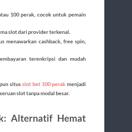
atau 100 perak, cocok untuk pemain
a slot dari provider terkenal.
s menawarkan cashback, free spin,
embayaran terenkripsi dan mudah
upun situs
slot bet 100 perak
menjadi
seruan slot tanpa modal besar.
k: Alternatif Hemat