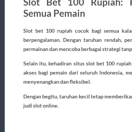
Slot Bet 100 Rupiah: P
Semua Pemain
Slot bet 100 rupiah cocok bagi semua kal
berpengalaman. Dengan taruhan rendah, pem
permainan dan mencoba berbagai strategi tanpa
Selain itu, kehadiran situs slot bet 100 rupi
akses bagi pemain dari seluruh Indonesia, m
menyenangkan dan fleksibel.
Dengan begitu, taruhan kecil tetap memberik
judi slot online.