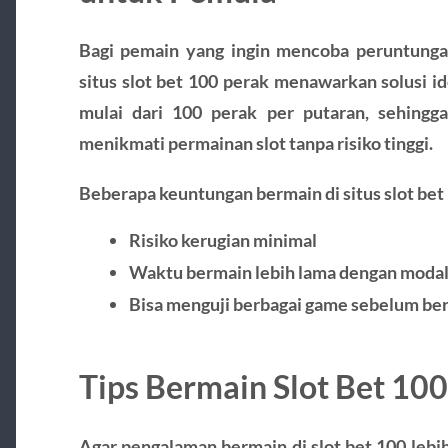
Bagi pemain yang ingin mencoba peruntunga
situs slot bet 100 perak menawarkan solusi i
mulai dari 100 perak per putaran, sehingga
menikmati permainan slot tanpa risiko tinggi.
Beberapa keuntungan bermain di situs slot bet
Risiko kerugian minimal
Waktu bermain lebih lama dengan modal
Bisa menguji berbagai game sebelum ber
Tips Bermain Slot Bet 100
Agar pengalaman bermain di slot bet 100 lebih