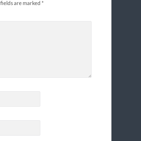
fields are marked
*