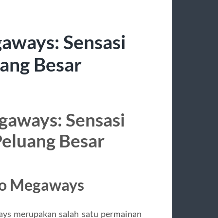
gaways: Sensasi
ang Besar
gaways: Sensasi
eluang Besar
no Megaways
ys merupakan salah satu permainan