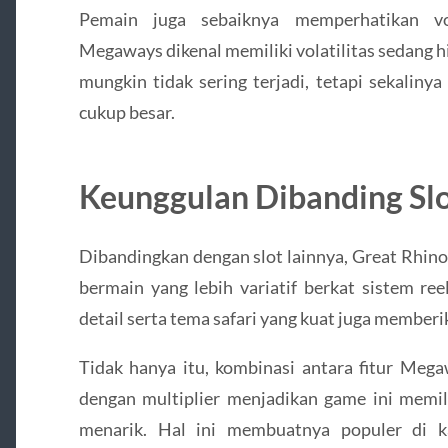
Pemain juga sebaiknya memperhatikan vol
Megaways dikenal memiliki volatilitas sedang h
mungkin tidak sering terjadi, tetapi sekalin
cukup besar.
Keunggulan Dibanding Slo
Dibandingkan dengan slot lainnya, Great Rh
bermain yang lebih variatif berkat sistem ree
detail serta tema safari yang kuat juga member
Tidak hanya itu, kombinasi antara fitur Megaw
dengan multiplier menjadikan game ini memil
menarik. Hal ini membuatnya populer di k