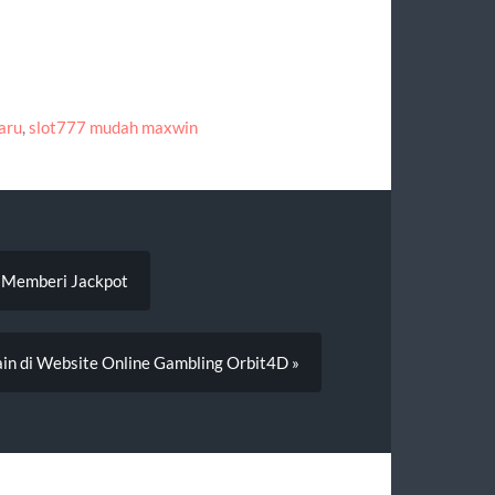
baru
,
slot777 mudah maxwin
g Memberi Jackpot
n di Website Online Gambling Orbit4D »