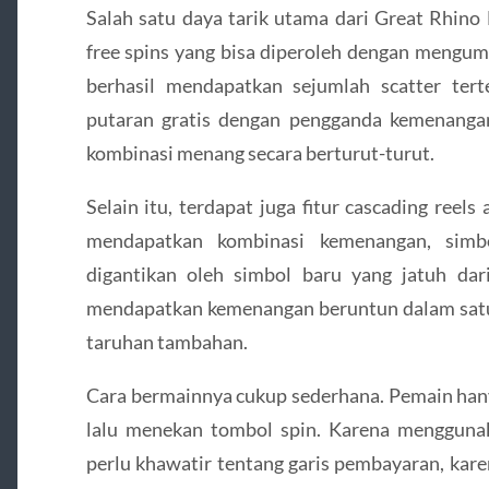
Salah satu daya tarik utama dari Great Rhi
free spins yang bisa diperoleh dengan mengum
berhasil mendapatkan sejumlah scatter te
putaran gratis dengan pengganda kemenangan 
kombinasi menang secara berturut-turut.
Selain itu, terdapat juga fitur cascading reels
mendapatkan kombinasi kemenangan, simb
digantikan oleh simbol baru yang jatuh da
mendapatkan kemenangan beruntun dalam satu
taruhan tambahan.
Cara bermainnya cukup sederhana. Pemain han
lalu menekan tombol spin. Karena mengguna
perlu khawatir tentang garis pembayaran, kar