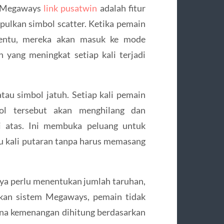
no Megaways
link pusatwin
adalah fitur
pulkan simbol scatter. Ketika pemain
rtentu, mereka akan masuk ke mode
yang meningkat setiap kali terjadi
 atau simbol jatuh. Setiap kali pemain
ol tersebut akan menghilang dan
ri atas. Ini membuka peluang untuk
 kali putaran tanpa harus memasang
ya perlu menentukan jumlah taruhan,
kan sistem Megaways, pemain tidak
ena kemenangan dihitung berdasarkan