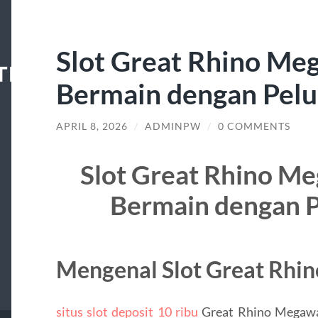
Slot Great Rhino Me
TRECO.COM
Bermain dengan Pelu
APRIL 8, 2026
/
ADMINPW
/
0 COMMENTS
Slot Great Rhino Me
Bermain dengan P
Mengenal Slot Great Rhi
situs slot deposit 10 ribu
Great Rhino Megawa