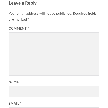
Leave a Reply
Your email address will not be published.
Required fields
are marked
*
COMMENT
*
NAME
*
EMAIL
*