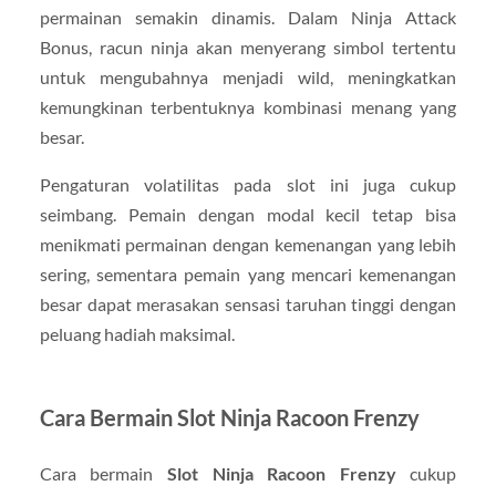
permainan semakin dinamis. Dalam Ninja Attack
Bonus, racun ninja akan menyerang simbol tertentu
untuk mengubahnya menjadi wild, meningkatkan
kemungkinan terbentuknya kombinasi menang yang
besar.
Pengaturan volatilitas pada slot ini juga cukup
seimbang. Pemain dengan modal kecil tetap bisa
menikmati permainan dengan kemenangan yang lebih
sering, sementara pemain yang mencari kemenangan
besar dapat merasakan sensasi taruhan tinggi dengan
peluang hadiah maksimal.
Cara Bermain Slot Ninja Racoon Frenzy
Cara bermain
Slot Ninja Racoon Frenzy
cukup