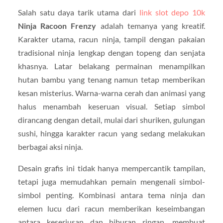
Salah satu daya tarik utama dari
link slot depo 10k
Ninja Racoon Frenzy
adalah temanya yang kreatif.
Karakter utama, racun ninja, tampil dengan pakaian
tradisional ninja lengkap dengan topeng dan senjata
khasnya. Latar belakang permainan menampilkan
hutan bambu yang tenang namun tetap memberikan
kesan misterius. Warna-warna cerah dan animasi yang
halus menambah keseruan visual. Setiap simbol
dirancang dengan detail, mulai dari shuriken, gulungan
sushi, hingga karakter racun yang sedang melakukan
berbagai aksi ninja.
Desain grafis ini tidak hanya mempercantik tampilan,
tetapi juga memudahkan pemain mengenali simbol-
simbol penting. Kombinasi antara tema ninja dan
elemen lucu dari racun memberikan keseimbangan
antara keseriusan dan hiburan ringan, membuat