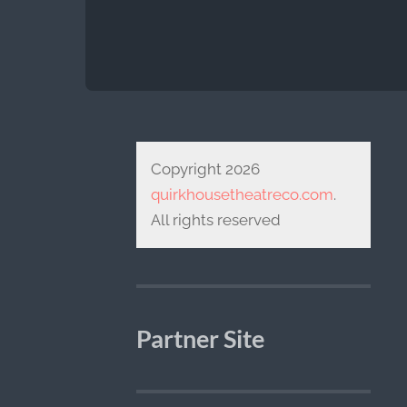
Copyright 2026
quirkhousetheatreco.com
.
All rights reserved
Partner Site