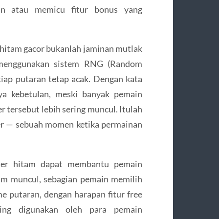
n atau memicu fitur bonus yang
hitam gacor bukanlah jaminan mutlak
e menggunakan sistem RNG (Random
iap putaran tetap acak. Dengan kata
nya kebetulan, meski banyak pemain
 tersebut lebih sering muncul. Itulah
er — sebuah momen ketika permainan
tter hitam dapat membantu pemain
tam muncul, sebagian pemain memilih
 putaran, dengan harapan fitur free
ering digunakan oleh para pemain