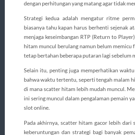
dengan perhitungan yang matang agar tidak men
Strategi kedua adalah mengatur ritme per
biasanya tahu kapan harus berhenti sejenak a
menjaga keseimbangan RTP (Return to Player) 
hitam muncul berulang namun belum memicu fre
tetap bertahan beberapa putaran lagi sebelum
Selain itu, penting juga memperhatikan wakt
bahwa waktu tertentu, seperti tengah malam hi
di mana scatter hitam lebih mudah muncul. Mes
ini sering muncul dalam pengalaman pemain ya
slot online.
Pada akhirnya, scatter hitam gacor lebih dari 
keberuntungan dan strategi bagi banyak pe