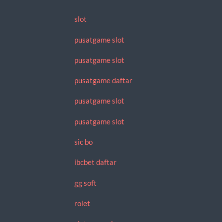
slot
pusatgame slot
pusatgame slot
pusatgame daftar
pusatgame slot
pusatgame slot
sic bo
ibcbet daftar
gg soft
rolet