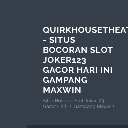
QUIRKHOUSETHEA
- SITUS
BOCORAN SLOT
JOKER123
GACOR HARI INI
GAMPANG
MAXWIN
Situs Bocoran Slot Joker123
Gacor Hari Ini Gampang Maxwin