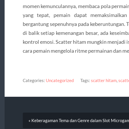
momen kemunculannya, membaca pola permaina
yang tepat, pemain dapat memaksimalkan
bergantung sepenuhnya pada keberuntungan. Te
di balik setiap kemenangan besar, ada keseimb
kontrol emosi. Scatter hitam mungkin menjadi isy
cara pemain mengelola ritme permainan dan me
Categories:
Uncategorized
Tags:
scatter hitam
,
scatt
« Keberagaman Tema dan Genre dalam Slot Microga