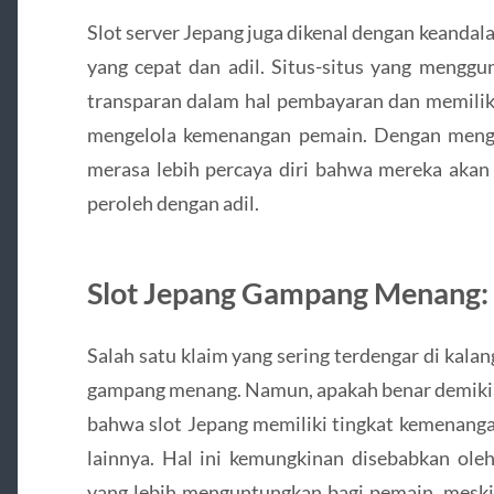
Slot server Jepang juga dikenal dengan keand
yang cepat dan adil. Situs-situs yang menggu
transparan dalam hal pembayaran dan memiliki
mengelola kemenangan pemain. Dengan mengg
merasa lebih percaya diri bahwa mereka ak
peroleh dengan adil.
Slot Jepang Gampang Menang: 
Salah satu klaim yang sering terdengar di kal
gampang menang. Namun, apakah benar demiki
bahwa slot Jepang memiliki tingkat kemenangan
lainnya. Hal ini kemungkinan disebabkan ole
yang lebih menguntungkan bagi pemain, meskip