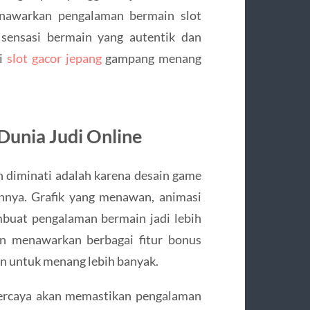
enawarkan pengalaman bermain slot
 sensasi bermain yang autentik dan
ri
slot gacor jepang
gampang menang
Dunia Judi Online
n diminati adalah karena desain game
ainnya. Grafik yang menawan, animasi
buat pengalaman bermain jadi lebih
an menawarkan berbagai fitur bonus
n untuk menang lebih banyak.
rpercaya akan memastikan pengalaman