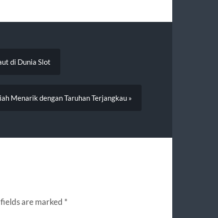
ut di Dunia Slot
iah Menarik dengan Taruhan Terjangkau »
fields are marked
*