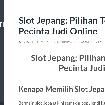
Slot Jepang: Pilihan 
TRECO.COM
Pecinta Judi Online
JANUARY 6, 2026
/
ADMINPG
/
0 COMMENTS
Slot Jepang: Piliha
Pecinta Jud
Kenapa Memilih Slot Jepa
Bermain slot Jepang kini semakin populer di k