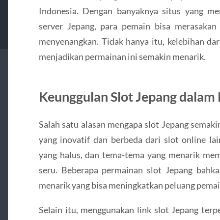
Indonesia. Dengan banyaknya situs yang m
server Jepang, para pemain bisa merasakan
menyenangkan. Tidak hanya itu, kelebihan da
menjadikan permainan ini semakin menarik.
Keunggulan Slot Jepang dalam 
Salah satu alasan mengapa slot Jepang semaki
yang inovatif dan berbeda dari slot online l
yang halus, dan tema-tema yang menarik mem
seru. Beberapa permainan slot Jepang bahk
menarik yang bisa meningkatkan peluang pemai
Selain itu, menggunakan link slot Jepang te