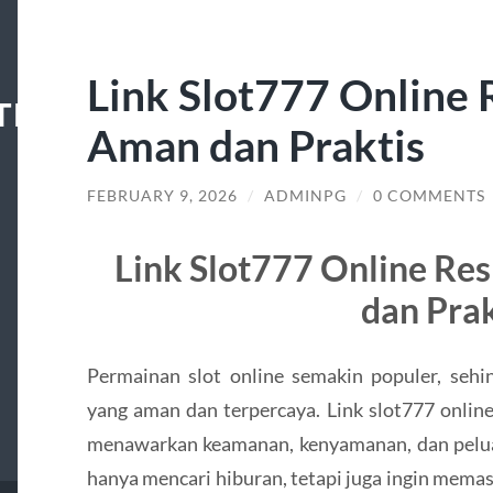
Link Slot777 Online 
TRECO.COM
Aman dan Praktis
FEBRUARY 9, 2026
/
ADMINPG
/
0 COMMENTS
Link Slot777 Online Re
dan Prak
Permainan slot online semakin populer, sehi
yang aman dan terpercaya. Link slot777 onlin
menawarkan keamanan, kenyamanan, dan pelua
hanya mencari hiburan, tetapi juga ingin memas