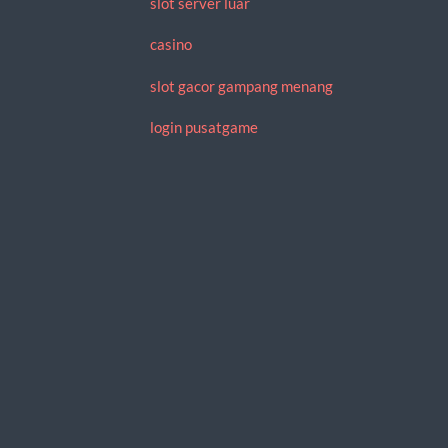
slot server luar
casino
slot gacor gampang menang
login pusatgame