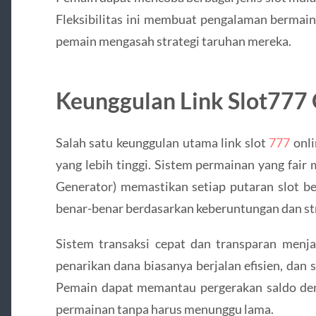
Fleksibilitas ini membuat pengalaman bermai
pemain mengasah strategi taruhan mereka.
Keunggulan Link Slot777
Salah satu keunggulan utama link slot
777
onli
yang lebih tinggi. Sistem permainan yang f
Generator) memastikan setiap putaran slot b
benar-benar berdasarkan keberuntungan dan st
Sistem transaksi cepat dan transparan menja
penarikan dana biasanya berjalan efisien, dan 
Pemain dapat memantau pergerakan saldo deng
permainan tanpa harus menunggu lama.