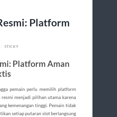
Resmi: Platform
/
STICKY
smi: Platform Aman
tis
ngga pemain perlu memilih platform
e resmi menjadi pilihan utama karena
ng kemenangan tinggi. Pemain tidak
tikan setiap putaran slot berlangsung