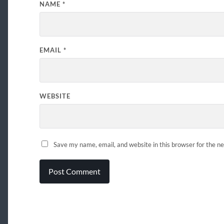
NAME
*
EMAIL
*
WEBSITE
Save my name, email, and website in this browser for the n