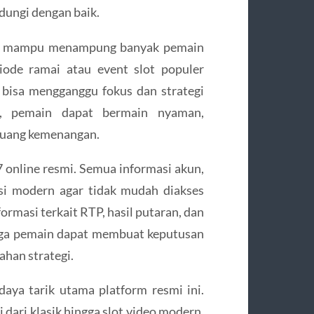
ndungi dengan baik.
yang mampu menampung banyak pemain
riode ramai atau event slot populer
 bisa mengganggu fokus dan strategi
, pemain dapat bermain nyaman,
luang kemenangan.
 online resmi. Semua informasi akun,
psi modern agar tidak mudah diakses
formasi terkait RTP, hasil putaran, dan
ngga pemain dapat membuat keputusan
ahan strategi.
daya tarik utama platform resmi ini.
 dari klasik hingga slot video modern.