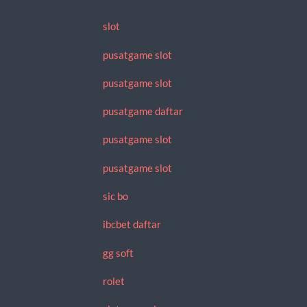
slot
pusatgame slot
pusatgame slot
pusatgame daftar
pusatgame slot
pusatgame slot
sic bo
ibcbet daftar
gg soft
rolet