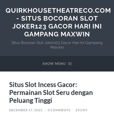
QUIRKHOUSETHEATRECO.COM
- SITUS BOCORAN SLOT
JOKER123 GACOR HARI INI
GAMPANG MAXWIN
Situs Bocoran Slot Joker123 Gacor Hari Ini Gampang
Maxwin
SHOW MENU
Situs Slot Incess Gacor:
Permainan Slot Seru dengan
Peluang Tinggi
DECEMBER 17, 2025
/
0 COMMENTS
/
STICKY