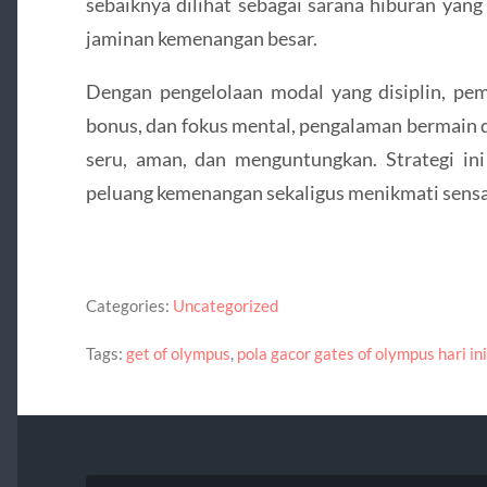
sebaiknya dilihat sebagai sarana hiburan yan
jaminan kemenangan besar.
Dengan pengelolaan modal yang disiplin, pem
bonus, dan fokus mental, pengalaman bermain d
seru, aman, dan menguntungkan. Strategi 
peluang kemenangan sekaligus menikmati sensa
Categories:
Uncategorized
Tags:
get of olympus
,
pola gacor gates of olympus hari ini