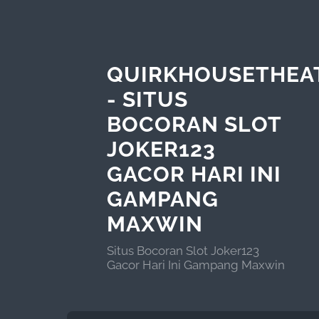
QUIRKHOUSETHEA
- SITUS
BOCORAN SLOT
JOKER123
GACOR HARI INI
GAMPANG
MAXWIN
Situs Bocoran Slot Joker123
Gacor Hari Ini Gampang Maxwin