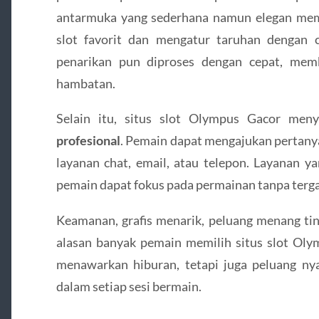
antarmuka yang sederhana namun elegan m
slot favorit dan mengatur taruhan dengan 
penarikan pun diproses dengan cepat, mem
hambatan.
Selain itu, situs slot Olympus Gacor men
profesional
. Pemain dapat mengajukan pertany
layanan chat, email, atau telepon. Layanan 
pemain dapat fokus pada permainan tanpa terga
Keamanan, grafis menarik, peluang menang tin
alasan banyak pemain memilih situs slot Olym
menawarkan hiburan, tetapi juga peluang n
dalam setiap sesi bermain.