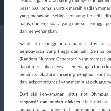
reputasi gacor atau sering memberikan kemen
besar bagi pemain untuk meraih hadiah menar
yang menawan. Setiap slot yang tersedia dira
halus, dan efek suara yang imersif, sehingga 
dan menyenangkan.
Salah satu keunggulan utama dari situs slot
g
pembayaran yang tinggi dan adil
. Semua p
(Random Number Generator) yang memastikan
dapat merasakan sensasi kemenangan tanpa kh
Selain itu, platform ini sering menghadirkan fitu
dan jackpot progresif yang membuat peluang m
Dari sisi kenyamanan, situs slot Olympu
responsif dan mudah diakses
. Baik melalui
pemain dapat menikmati permainan kapan 