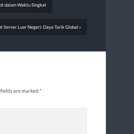
pot dalam Waktu Singkat
ot Server Luar Negeri: Daya Tarik Global »
fields are marked
*