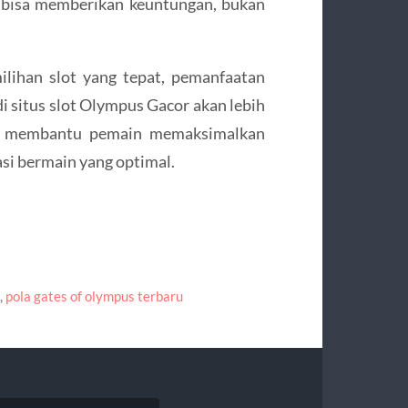
g bisa memberikan keuntungan, bukan
ilihan slot yang tepat, pemanfaatan
i situs slot Olympus Gacor akan lebih
ini membantu pemain memaksimalkan
si bermain yang optimal.
,
pola gates of olympus terbaru