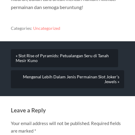
permainan dan semoga beruntung!
Categories:
Uncategorized
« Slot Rise of Pyramids: Petualangan Seru di Tanah
Mesir Kuno
Mengenal Lebih Dalam Jenis Permainan Slot Joker’s
Jewels »
Leave a Reply
Your email address will not be published.
Required fields
are marked
*