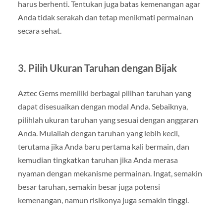
harus berhenti. Tentukan juga batas kemenangan agar
Anda tidak serakah dan tetap menikmati permainan
secara sehat.
3. Pilih Ukuran Taruhan dengan Bijak
Aztec Gems memiliki berbagai pilihan taruhan yang
dapat disesuaikan dengan modal Anda. Sebaiknya,
pilihlah ukuran taruhan yang sesuai dengan anggaran
Anda. Mulailah dengan taruhan yang lebih kecil,
terutama jika Anda baru pertama kali bermain, dan
kemudian tingkatkan taruhan jika Anda merasa
nyaman dengan mekanisme permainan. Ingat, semakin
besar taruhan, semakin besar juga potensi
kemenangan, namun risikonya juga semakin tinggi.