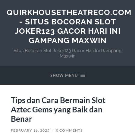
QUIRKHOUSETHEATRECO.COM
- SITUS BOCORAN SLOT
JOKER123 GACOR HARI INI
GAMPANG MAXWIN
Situs Bocoran Slot Joker123 Gacor Hari Ini Gampang
Maxwin
SHOW MENU
Tips dan Cara Bermain Slot
Aztec Gems yang Baik dan
Benar
FEBRUARY 16, 2025
/
0 COMMENTS