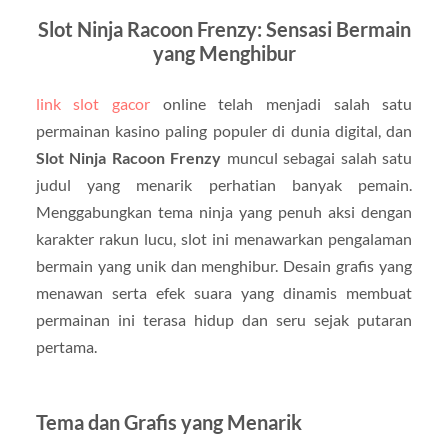
Slot Ninja Racoon Frenzy: Sensasi Bermain
yang Menghibur
link slot gacor
online telah menjadi salah satu
permainan kasino paling populer di dunia digital, dan
Slot Ninja Racoon Frenzy
muncul sebagai salah satu
judul yang menarik perhatian banyak pemain.
Menggabungkan tema ninja yang penuh aksi dengan
karakter rakun lucu, slot ini menawarkan pengalaman
bermain yang unik dan menghibur. Desain grafis yang
menawan serta efek suara yang dinamis membuat
permainan ini terasa hidup dan seru sejak putaran
pertama.
Tema dan Grafis yang Menarik