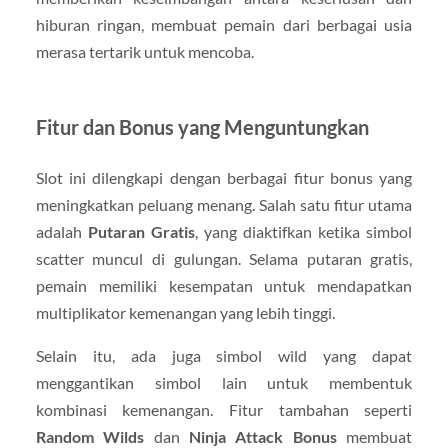
hiburan ringan, membuat pemain dari berbagai usia
merasa tertarik untuk mencoba.
Fitur dan Bonus yang Menguntungkan
Slot ini dilengkapi dengan berbagai fitur bonus yang
meningkatkan peluang menang. Salah satu fitur utama
adalah
Putaran Gratis
, yang diaktifkan ketika simbol
scatter muncul di gulungan. Selama putaran gratis,
pemain memiliki kesempatan untuk mendapatkan
multiplikator kemenangan yang lebih tinggi.
Selain itu, ada juga simbol wild yang dapat
menggantikan simbol lain untuk membentuk
kombinasi kemenangan. Fitur tambahan seperti
Random Wilds
dan
Ninja Attack Bonus
membuat