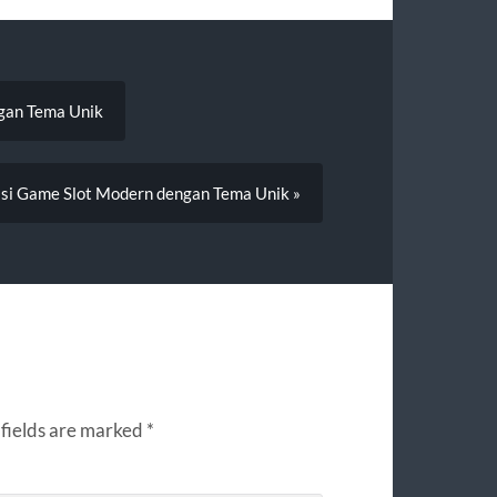
ngan Tema Unik
asi Game Slot Modern dengan Tema Unik »
fields are marked
*