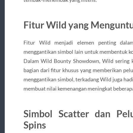
Fitur Wild yang Mengunt
Fitur Wild menjadi elemen penting dal
menggantikan simbol lain untuk membentuk 
Dalam Wild Bounty Showdown, Wild sering ka
bagian dari fitur khusus yang memberikan pel
menggantikan simbol, terkadang Wild juga hadi
membuat nilai kemenangan meningkat beberapa k
Simbol Scatter dan Pe
Spins