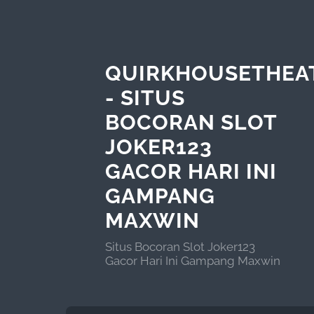
QUIRKHOUSETHEA
- SITUS
BOCORAN SLOT
JOKER123
GACOR HARI INI
GAMPANG
MAXWIN
Situs Bocoran Slot Joker123
Gacor Hari Ini Gampang Maxwin