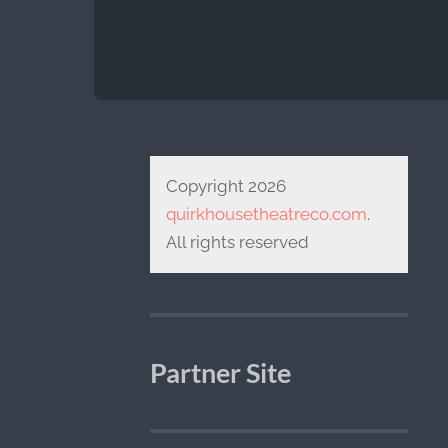
Copyright 2026
quirkhousetheatreco.com
.
All rights reserved
Partner Site