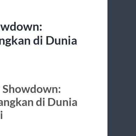
howdown:
ngkan di Dunia
S
y Showdown:
ngkan di Dunia
i