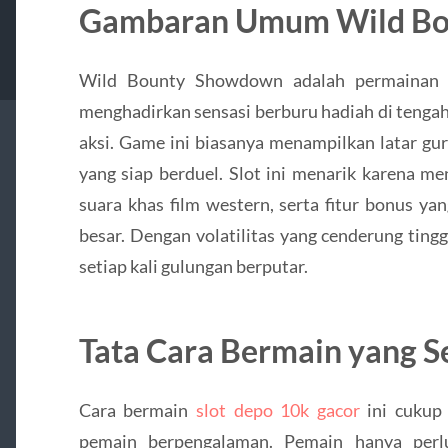
Gambaran Umum Wild B
Wild Bounty Showdown adalah permaina
menghadirkan sensasi berburu hadiah di tenga
aksi. Game ini biasanya menampilkan latar gu
yang siap berduel. Slot ini menarik karena m
suara khas film western, serta fitur bonus 
besar. Dengan volatilitas yang cenderung ting
setiap kali gulungan berputar.
Tata Cara Bermain yang 
Cara bermain
slot depo 10k gacor
ini cukup
pemain berpengalaman. Pemain hanya perlu