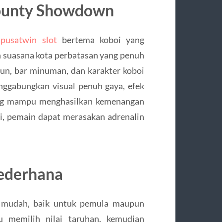
ounty Showdown
n
pusatwin slot
bertema koboi yang
h suasana kota perbatasan yang penuh
run, bar minuman, dan karakter koboi
enggabungkan visual penuh gaya, efek
yang mampu menghasilkan kemenangan
gi, pemain dapat merasakan adrenalin
Sederhana
 mudah, baik untuk pemula maupun
 memilih nilai taruhan, kemudian