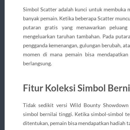
Simbol Scatter adalah kunci untuk membuka m
banyak pemain. Ketika beberapa Scatter muncu
putaran gratis yang menawarkan peluang
mengeluarkan taruhan tambahan. Pada putaran
pengganda kemenangan, gulungan berubah, atau 
momen di mana pemain bisa mendapatkan h
berlangsung.
Fitur Koleksi Simbol Berni
Tidak sedikit versi Wild Bounty Showdown 
simbol bernilai tinggi. Ketika simbol-simbol 
ditentukan, pemain bisa mendapatkan hadiah 