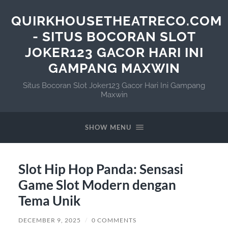
QUIRKHOUSETHEATRECO.COM
- SITUS BOCORAN SLOT
JOKER123 GACOR HARI INI
GAMPANG MAXWIN
Situs Bocoran Slot Joker123 Gacor Hari Ini Gampang
Maxwin
SHOW MENU
Slot Hip Hop Panda: Sensasi
Game Slot Modern dengan
Tema Unik
DECEMBER 9, 2025
/
0 COMMENTS