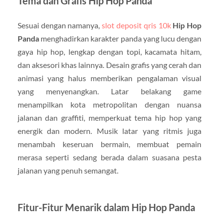
Tema dan Grafis Hip Hop Panda
Sesuai dengan namanya,
slot deposit qris 10k
Hip Hop
Panda
menghadirkan karakter panda yang lucu dengan
gaya hip hop, lengkap dengan topi, kacamata hitam,
dan aksesori khas lainnya. Desain grafis yang cerah dan
animasi yang halus memberikan pengalaman visual
yang menyenangkan. Latar belakang game
menampilkan kota metropolitan dengan nuansa
jalanan dan graffiti, memperkuat tema hip hop yang
energik dan modern. Musik latar yang ritmis juga
menambah keseruan bermain, membuat pemain
merasa seperti sedang berada dalam suasana pesta
jalanan yang penuh semangat.
Fitur-Fitur Menarik dalam Hip Hop Panda