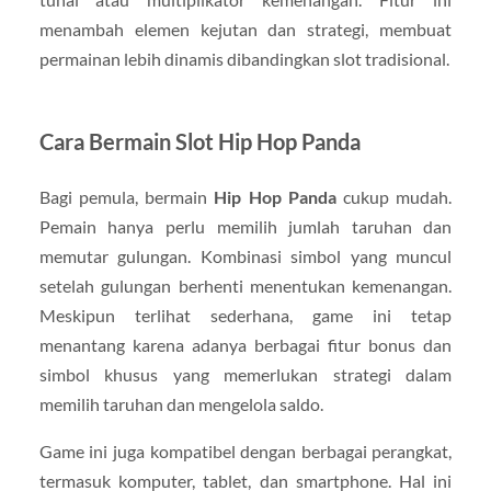
menambah elemen kejutan dan strategi, membuat
permainan lebih dinamis dibandingkan slot tradisional.
Cara Bermain Slot Hip Hop Panda
Bagi pemula, bermain
Hip Hop Panda
cukup mudah.
Pemain hanya perlu memilih jumlah taruhan dan
memutar gulungan. Kombinasi simbol yang muncul
setelah gulungan berhenti menentukan kemenangan.
Meskipun terlihat sederhana, game ini tetap
menantang karena adanya berbagai fitur bonus dan
simbol khusus yang memerlukan strategi dalam
memilih taruhan dan mengelola saldo.
Game ini juga kompatibel dengan berbagai perangkat,
termasuk komputer, tablet, dan smartphone. Hal ini