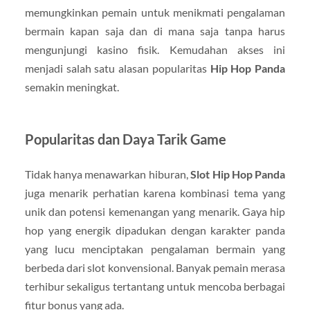
memungkinkan pemain untuk menikmati pengalaman
bermain kapan saja dan di mana saja tanpa harus
mengunjungi kasino fisik. Kemudahan akses ini
menjadi salah satu alasan popularitas
Hip Hop Panda
semakin meningkat.
Popularitas dan Daya Tarik Game
Tidak hanya menawarkan hiburan,
Slot Hip Hop Panda
juga menarik perhatian karena kombinasi tema yang
unik dan potensi kemenangan yang menarik. Gaya hip
hop yang energik dipadukan dengan karakter panda
yang lucu menciptakan pengalaman bermain yang
berbeda dari slot konvensional. Banyak pemain merasa
terhibur sekaligus tertantang untuk mencoba berbagai
fitur bonus yang ada.