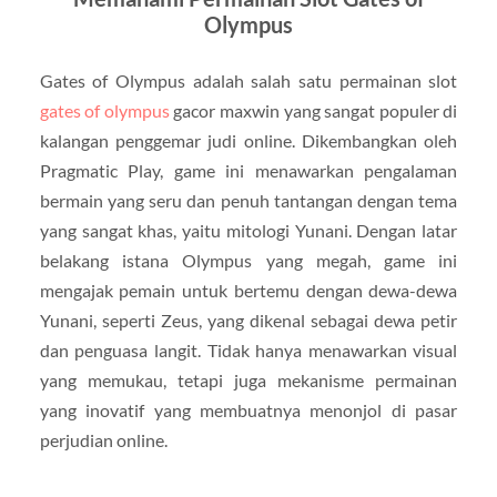
Olympus
Gates of Olympus adalah salah satu permainan slot
gates of olympus
gacor maxwin yang sangat populer di
kalangan penggemar judi online. Dikembangkan oleh
Pragmatic Play, game ini menawarkan pengalaman
bermain yang seru dan penuh tantangan dengan tema
yang sangat khas, yaitu mitologi Yunani. Dengan latar
belakang istana Olympus yang megah, game ini
mengajak pemain untuk bertemu dengan dewa-dewa
Yunani, seperti Zeus, yang dikenal sebagai dewa petir
dan penguasa langit. Tidak hanya menawarkan visual
yang memukau, tetapi juga mekanisme permainan
yang inovatif yang membuatnya menonjol di pasar
perjudian online.