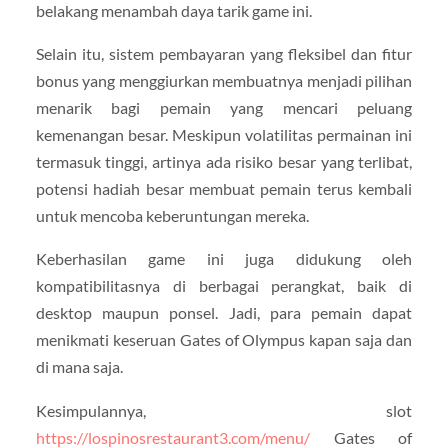
belakang menambah daya tarik game ini.
Selain itu, sistem pembayaran yang fleksibel dan fitur
bonus yang menggiurkan membuatnya menjadi pilihan
menarik bagi pemain yang mencari peluang
kemenangan besar. Meskipun volatilitas permainan ini
termasuk tinggi, artinya ada risiko besar yang terlibat,
potensi hadiah besar membuat pemain terus kembali
untuk mencoba keberuntungan mereka.
Keberhasilan game ini juga didukung oleh
kompatibilitasnya di berbagai perangkat, baik di
desktop maupun ponsel. Jadi, para pemain dapat
menikmati keseruan Gates of Olympus kapan saja dan
di mana saja.
Kesimpulannya, slot
https://lospinosrestaurant3.com/menu/
Gates of