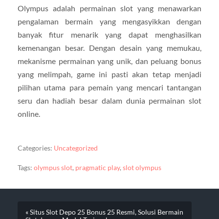
Olympus adalah permainan slot yang menawarkan
pengalaman bermain yang mengasyikkan dengan
banyak fitur menarik yang dapat menghasilkan
kemenangan besar. Dengan desain yang memukau,
mekanisme permainan yang unik, dan peluang bonus
yang melimpah, game ini pasti akan tetap menjadi
pilihan utama para pemain yang mencari tantangan
seru dan hadiah besar dalam dunia permainan slot
online.
Categories:
Uncategorized
Tags:
olympus slot
,
pragmatic play
,
slot olympus
« Situs Slot Depo 25 Bonus 25 Resmi, Solusi Bermain