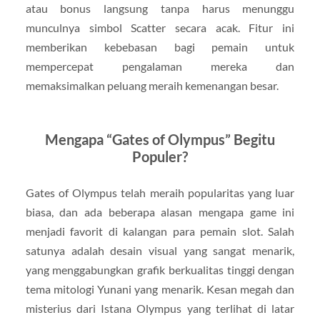
atau bonus langsung tanpa harus menunggu
munculnya simbol Scatter secara acak. Fitur ini
memberikan kebebasan bagi pemain untuk
mempercepat pengalaman mereka dan
memaksimalkan peluang meraih kemenangan besar.
Mengapa “Gates of Olympus” Begitu
Populer?
Gates of Olympus telah meraih popularitas yang luar
biasa, dan ada beberapa alasan mengapa game ini
menjadi favorit di kalangan para pemain slot. Salah
satunya adalah desain visual yang sangat menarik,
yang menggabungkan grafik berkualitas tinggi dengan
tema mitologi Yunani yang menarik. Kesan megah dan
misterius dari Istana Olympus yang terlihat di latar