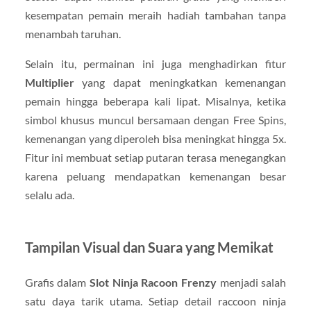
kesempatan pemain meraih hadiah tambahan tanpa
menambah taruhan.
Selain itu, permainan ini juga menghadirkan fitur
Multiplier
yang dapat meningkatkan kemenangan
pemain hingga beberapa kali lipat. Misalnya, ketika
simbol khusus muncul bersamaan dengan Free Spins,
kemenangan yang diperoleh bisa meningkat hingga 5x.
Fitur ini membuat setiap putaran terasa menegangkan
karena peluang mendapatkan kemenangan besar
selalu ada.
Tampilan Visual dan Suara yang Memikat
Grafis dalam
Slot Ninja Racoon Frenzy
menjadi salah
satu daya tarik utama. Setiap detail raccoon ninja