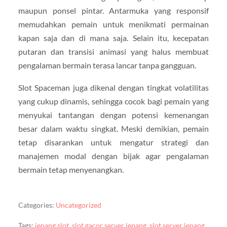
maupun ponsel pintar. Antarmuka yang responsif
memudahkan pemain untuk menikmati permainan
kapan saja dan di mana saja. Selain itu, kecepatan
putaran dan transisi animasi yang halus membuat
pengalaman bermain terasa lancar tanpa gangguan.
Slot Spaceman juga dikenal dengan tingkat volatilitas
yang cukup dinamis, sehingga cocok bagi pemain yang
menyukai tantangan dengan potensi kemenangan
besar dalam waktu singkat. Meski demikian, pemain
tetap disarankan untuk mengatur strategi dan
manajemen modal dengan bijak agar pengalaman
bermain tetap menyenangkan.
Categories:
Uncategorized
Tags:
jepang slot
,
slot gacor server jepang
,
slot server jepang