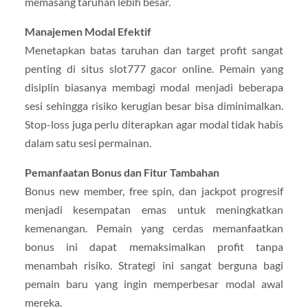
memasang taruhan lebih besar.
Manajemen Modal Efektif
Menetapkan batas taruhan dan target profit sangat
penting di situs slot777 gacor online. Pemain yang
disiplin biasanya membagi modal menjadi beberapa
sesi sehingga risiko kerugian besar bisa diminimalkan.
Stop-loss juga perlu diterapkan agar modal tidak habis
dalam satu sesi permainan.
Pemanfaatan Bonus dan Fitur Tambahan
Bonus new member, free spin, dan jackpot progresif
menjadi kesempatan emas untuk meningkatkan
kemenangan. Pemain yang cerdas memanfaatkan
bonus ini dapat memaksimalkan profit tanpa
menambah risiko. Strategi ini sangat berguna bagi
pemain baru yang ingin memperbesar modal awal
mereka.