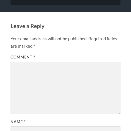
Leave a Reply
Your email address will not be published.
Required fields
are marked
*
COMMENT
*
NAME
*