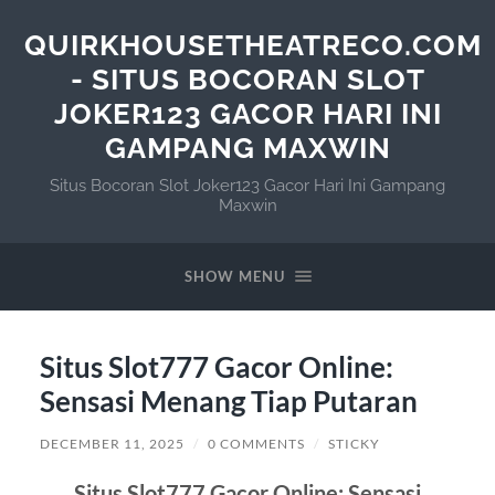
QUIRKHOUSETHEATRECO.COM
- SITUS BOCORAN SLOT
JOKER123 GACOR HARI INI
GAMPANG MAXWIN
Situs Bocoran Slot Joker123 Gacor Hari Ini Gampang
Maxwin
SHOW MENU
Situs Slot777 Gacor Online:
Sensasi Menang Tiap Putaran
DECEMBER 11, 2025
/
0 COMMENTS
/
STICKY
Situs Slot777 Gacor Online: Sensasi