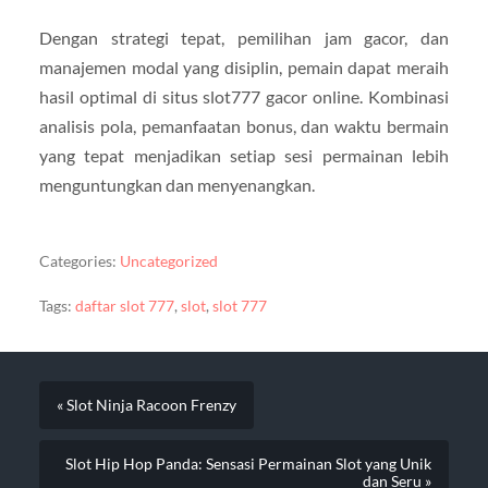
Dengan strategi tepat, pemilihan jam gacor, dan
manajemen modal yang disiplin, pemain dapat meraih
hasil optimal di situs slot777 gacor online. Kombinasi
analisis pola, pemanfaatan bonus, dan waktu bermain
yang tepat menjadikan setiap sesi permainan lebih
menguntungkan dan menyenangkan.
Categories:
Uncategorized
Tags:
daftar slot 777
,
slot
,
slot 777
« Slot Ninja Racoon Frenzy
Slot Hip Hop Panda: Sensasi Permainan Slot yang Unik
dan Seru »