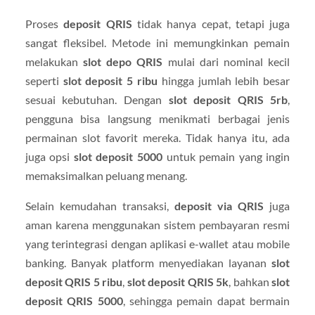
Proses
deposit QRIS
tidak hanya cepat, tetapi juga
sangat fleksibel. Metode ini memungkinkan pemain
melakukan
slot depo QRIS
mulai dari nominal kecil
seperti
slot deposit 5 ribu
hingga jumlah lebih besar
sesuai kebutuhan. Dengan
slot deposit QRIS 5rb
,
pengguna bisa langsung menikmati berbagai jenis
permainan slot favorit mereka. Tidak hanya itu, ada
juga opsi
slot deposit 5000
untuk pemain yang ingin
memaksimalkan peluang menang.
Selain kemudahan transaksi,
deposit via QRIS
juga
aman karena menggunakan sistem pembayaran resmi
yang terintegrasi dengan aplikasi e-wallet atau mobile
banking. Banyak platform menyediakan layanan
slot
deposit QRIS 5 ribu
,
slot deposit QRIS 5k
, bahkan
slot
deposit QRIS 5000
, sehingga pemain dapat bermain