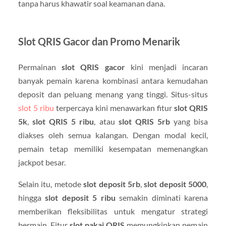
tanpa harus khawatir soal keamanan dana.
Slot QRIS Gacor dan Promo Menarik
Permainan
slot QRIS gacor
kini menjadi incaran
banyak pemain karena kombinasi antara kemudahan
deposit dan peluang menang yang tinggi. Situs-situs
slot 5 ribu
terpercaya kini menawarkan fitur
slot QRIS
5k
,
slot QRIS 5 ribu
, atau
slot QRIS 5rb
yang bisa
diakses oleh semua kalangan. Dengan modal kecil,
pemain tetap memiliki kesempatan memenangkan
jackpot besar.
Selain itu, metode
slot deposit 5rb
,
slot deposit 5000
,
hingga
slot deposit 5 ribu
semakin diminati karena
memberikan fleksibilitas untuk mengatur strategi
bermain. Fitur
slot pakai QRIS
memungkinkan pemain