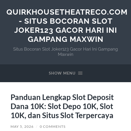
QUIRKHOUSETHEATRECO.COM
- SITUS BOCORAN SLOT
JOKER123 GACOR HARI INI
GAMPANG MAXWIN
Situs Bocoran Slot Joker123 Gacor Hari Ini Gampang
Maxwin
SHOW MENU
Panduan Lengkap Slot Deposit
Dana 10K: Slot Depo 10K, Slot
10K, dan Situs Slot Terpercaya
MAY 5, 2026
/
0 COMMENTS