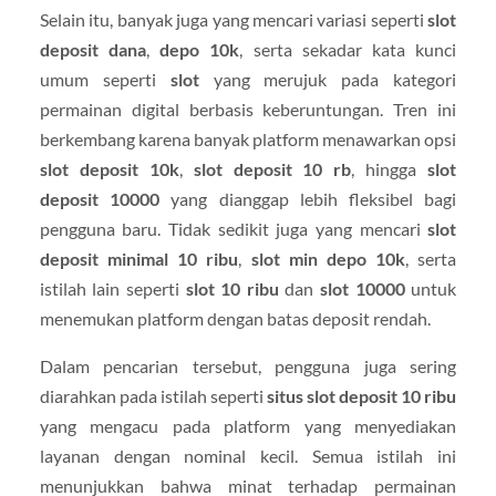
Selain itu, banyak juga yang mencari variasi seperti
slot
deposit dana
,
depo 10k
, serta sekadar kata kunci
umum seperti
slot
yang merujuk pada kategori
permainan digital berbasis keberuntungan. Tren ini
berkembang karena banyak platform menawarkan opsi
slot deposit 10k
,
slot deposit 10 rb
, hingga
slot
deposit 10000
yang dianggap lebih fleksibel bagi
pengguna baru. Tidak sedikit juga yang mencari
slot
deposit minimal 10 ribu
,
slot min depo 10k
, serta
istilah lain seperti
slot 10 ribu
dan
slot 10000
untuk
menemukan platform dengan batas deposit rendah.
Dalam pencarian tersebut, pengguna juga sering
diarahkan pada istilah seperti
situs slot deposit 10 ribu
yang mengacu pada platform yang menyediakan
layanan dengan nominal kecil. Semua istilah ini
menunjukkan bahwa minat terhadap permainan