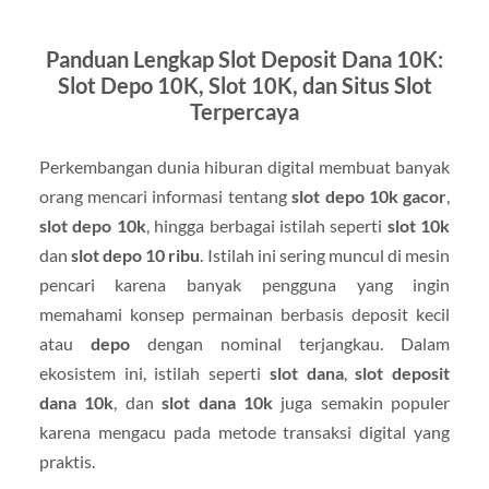
Panduan Lengkap Slot Deposit Dana 10K:
Slot Depo 10K, Slot 10K, dan Situs Slot
Terpercaya
Perkembangan dunia hiburan digital membuat banyak
orang mencari informasi tentang
slot depo 10k gacor
,
slot depo 10k
, hingga berbagai istilah seperti
slot 10k
dan
slot depo 10 ribu
. Istilah ini sering muncul di mesin
pencari karena banyak pengguna yang ingin
memahami konsep permainan berbasis deposit kecil
atau
depo
dengan nominal terjangkau. Dalam
ekosistem ini, istilah seperti
slot dana
,
slot deposit
dana 10k
, dan
slot dana 10k
juga semakin populer
karena mengacu pada metode transaksi digital yang
praktis.