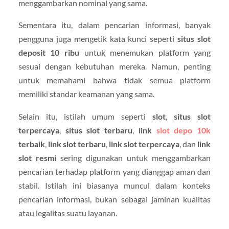
menggambarkan nominal yang sama.
Sementara itu, dalam pencarian informasi, banyak
pengguna juga mengetik kata kunci seperti
situs slot
deposit 10 ribu
untuk menemukan platform yang
sesuai dengan kebutuhan mereka. Namun, penting
untuk memahami bahwa tidak semua platform
memiliki standar keamanan yang sama.
Selain itu, istilah umum seperti
slot
,
situs slot
terpercaya
,
situs slot terbaru
,
link
slot depo 10k
terbaik
,
link slot terbaru
,
link slot terpercaya
, dan
link
slot resmi
sering digunakan untuk menggambarkan
pencarian terhadap platform yang dianggap aman dan
stabil. Istilah ini biasanya muncul dalam konteks
pencarian informasi, bukan sebagai jaminan kualitas
atau legalitas suatu layanan.