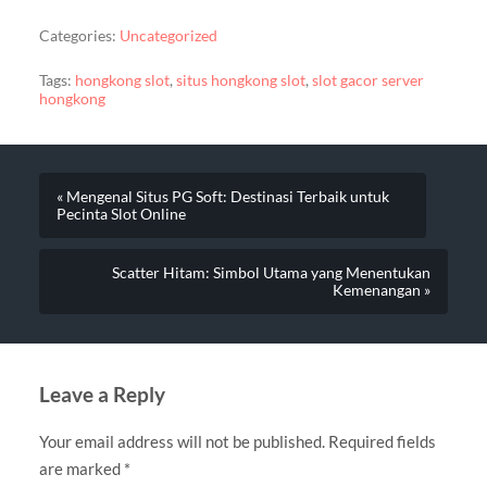
Categories:
Uncategorized
Tags:
hongkong slot
,
situs hongkong slot
,
slot gacor server
hongkong
« Mengenal Situs PG Soft: Destinasi Terbaik untuk
Pecinta Slot Online
Scatter Hitam: Simbol Utama yang Menentukan
Kemenangan »
Leave a Reply
Your email address will not be published.
Required fields
are marked
*