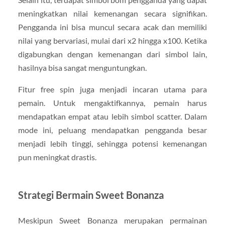
meningkatkan nilai kemenangan secara signifikan.
Pengganda ini bisa muncul secara acak dan memiliki
nilai yang bervariasi, mulai dari x2 hingga x100. Ketika
digabungkan dengan kemenangan dari simbol lain,
hasilnya bisa sangat menguntungkan.
Fitur free spin juga menjadi incaran utama para
pemain. Untuk mengaktifkannya, pemain harus
mendapatkan empat atau lebih simbol scatter. Dalam
mode ini, peluang mendapatkan pengganda besar
menjadi lebih tinggi, sehingga potensi kemenangan
pun meningkat drastis.
Strategi Bermain Sweet Bonanza
Meskipun Sweet Bonanza merupakan permainan