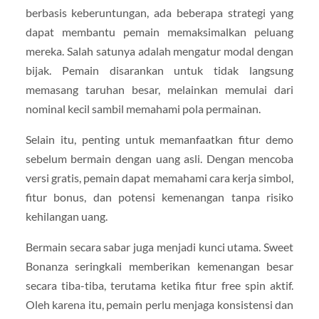
berbasis keberuntungan, ada beberapa strategi yang
dapat membantu pemain memaksimalkan peluang
mereka. Salah satunya adalah mengatur modal dengan
bijak. Pemain disarankan untuk tidak langsung
memasang taruhan besar, melainkan memulai dari
nominal kecil sambil memahami pola permainan.
Selain itu, penting untuk memanfaatkan fitur demo
sebelum bermain dengan uang asli. Dengan mencoba
versi gratis, pemain dapat memahami cara kerja simbol,
fitur bonus, dan potensi kemenangan tanpa risiko
kehilangan uang.
Bermain secara sabar juga menjadi kunci utama. Sweet
Bonanza seringkali memberikan kemenangan besar
secara tiba-tiba, terutama ketika fitur free spin aktif.
Oleh karena itu, pemain perlu menjaga konsistensi dan