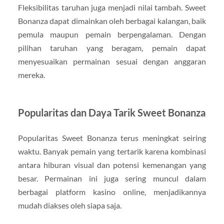
Fleksibilitas taruhan juga menjadi nilai tambah. Sweet
Bonanza dapat dimainkan oleh berbagai kalangan, baik
pemula maupun pemain berpengalaman. Dengan
pilihan taruhan yang beragam, pemain dapat
menyesuaikan permainan sesuai dengan anggaran
mereka.
Popularitas dan Daya Tarik Sweet Bonanza
Popularitas Sweet Bonanza terus meningkat seiring
waktu. Banyak pemain yang tertarik karena kombinasi
antara hiburan visual dan potensi kemenangan yang
besar. Permainan ini juga sering muncul dalam
berbagai platform kasino online, menjadikannya
mudah diakses oleh siapa saja.