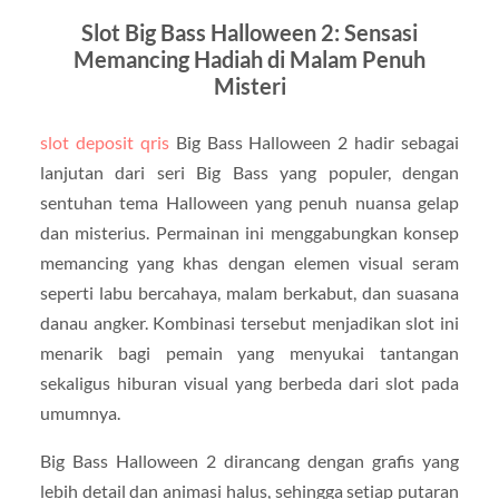
Slot Big Bass Halloween 2: Sensasi
Memancing Hadiah di Malam Penuh
Misteri
slot deposit qris
Big Bass Halloween 2 hadir sebagai
lanjutan dari seri Big Bass yang populer, dengan
sentuhan tema Halloween yang penuh nuansa gelap
dan misterius. Permainan ini menggabungkan konsep
memancing yang khas dengan elemen visual seram
seperti labu bercahaya, malam berkabut, dan suasana
danau angker. Kombinasi tersebut menjadikan slot ini
menarik bagi pemain yang menyukai tantangan
sekaligus hiburan visual yang berbeda dari slot pada
umumnya.
Big Bass Halloween 2 dirancang dengan grafis yang
lebih detail dan animasi halus, sehingga setiap putaran