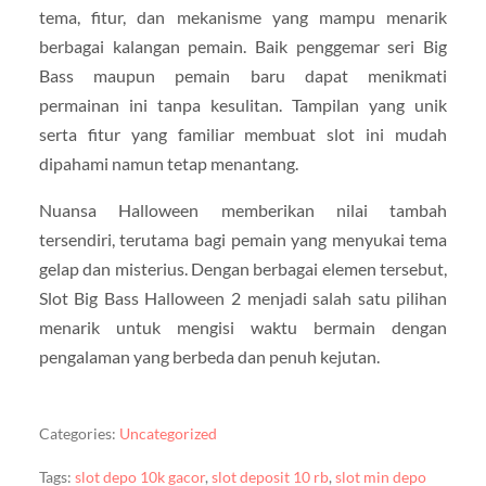
tema, fitur, dan mekanisme yang mampu menarik
berbagai kalangan pemain. Baik penggemar seri Big
Bass maupun pemain baru dapat menikmati
permainan ini tanpa kesulitan. Tampilan yang unik
serta fitur yang familiar membuat slot ini mudah
dipahami namun tetap menantang.
Nuansa Halloween memberikan nilai tambah
tersendiri, terutama bagi pemain yang menyukai tema
gelap dan misterius. Dengan berbagai elemen tersebut,
Slot Big Bass Halloween 2 menjadi salah satu pilihan
menarik untuk mengisi waktu bermain dengan
pengalaman yang berbeda dan penuh kejutan.
Categories:
Uncategorized
Tags:
slot depo 10k gacor
,
slot deposit 10 rb
,
slot min depo