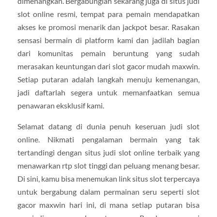
dimenangkan. Bergabunglah sekarang juga di situs judi
slot online resmi, tempat para pemain mendapatkan
akses ke promosi menarik dan jackpot besar. Rasakan
sensasi bermain di platform kami dan jadilah bagian
dari komunitas pemain beruntung yang sudah
merasakan keuntungan dari slot gacor mudah maxwin.
Setiap putaran adalah langkah menuju kemenangan,
jadi daftarlah segera untuk memanfaatkan semua
penawaran eksklusif kami.
Selamat datang di dunia penuh keseruan judi slot
online. Nikmati pengalaman bermain yang tak
tertandingi dengan situs judi slot online terbaik yang
menawarkan rtp slot tinggi dan peluang menang besar.
Di sini, kamu bisa menemukan link situs slot terpercaya
untuk bergabung dalam permainan seru seperti slot
gacor maxwin hari ini, di mana setiap putaran bisa