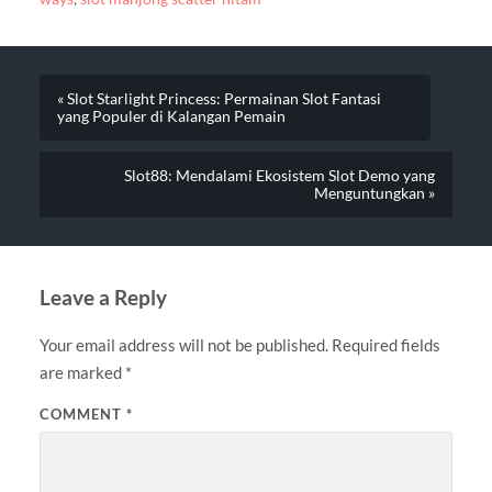
« Slot Starlight Princess: Permainan Slot Fantasi
yang Populer di Kalangan Pemain
Slot88: Mendalami Ekosistem Slot Demo yang
Menguntungkan »
Leave a Reply
Your email address will not be published.
Required fields
are marked
*
COMMENT
*