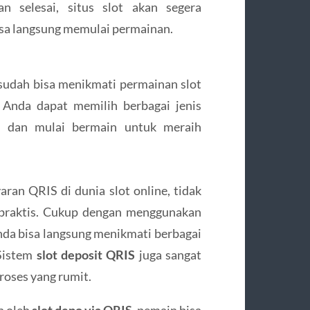
 selesai, situs slot akan segera
sa langsung memulai permainan.
 sudah bisa menikmati permainan slot
 Anda dapat memilih berbagai jenis
us dan mulai bermain untuk meraih
an QRIS di dunia slot online, tidak
 praktis. Cukup dengan menggunakan
nda bisa langsung menikmati berbagai
 Sistem
slot deposit QRIS
juga sangat
roses yang rumit.