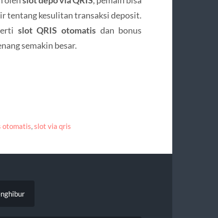
n oleh
slot depo via QRIS
, pemain bisa
r tentang kesulitan transaksi deposit.
perti
slot QRIS otomatis
dan bonus
enang semakin besar.
s otomatis
,
slot via qris
enghibur