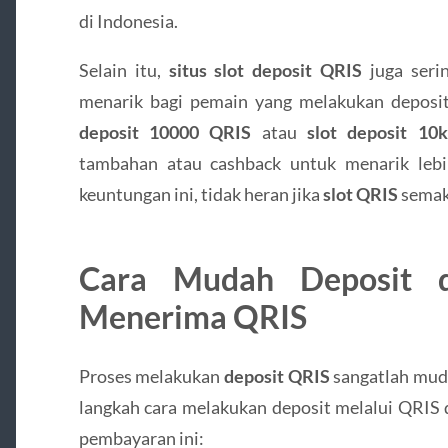
di Indonesia.
Selain itu,
situs slot deposit QRIS
juga seri
menarik bagi pemain yang melakukan deposi
deposit 10000 QRIS
atau
slot deposit 10
tambahan atau cashback untuk menarik leb
keuntungan ini, tidak heran jika
slot QRIS
semaki
Cara Mudah Deposit d
Menerima QRIS
Proses melakukan
deposit QRIS
sangatlah muda
langkah cara melakukan deposit melalui QRIS 
pembayaran ini: