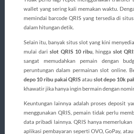
wallet yang sering kali memakan waktu. Den
memindai barcode QRIS yang tersedia di situs
dalam hitungan detik.
Selain itu, banyak situs slot yang kini menyed
mulai dari
slot QRIS 10 ribu
, hingga
slot QR
sangat memudahkan pemain dengan budg
peruntungan dalam permainan slot online. 
depo 10 ribu pakai QRIS
atau
slot depo 10k pa
khawatir jika hanya ingin bermain dengan nomina
Keuntungan lainnya adalah proses deposit ya
menggunakan QRIS, pemain tidak perlu memba
data pribadi lainnya. QRIS hanya memerlukan 
aplikasi pembayaran seperti OVO, GoPay, at