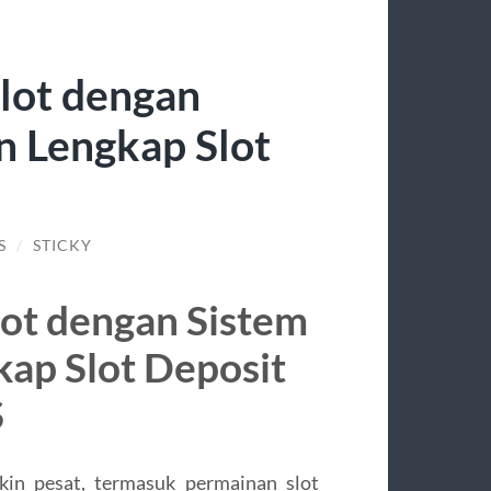
lot dengan
n Lengkap Slot
S
/
STICKY
ot dengan Sistem
ap Slot Deposit
S
in pesat, termasuk permainan slot