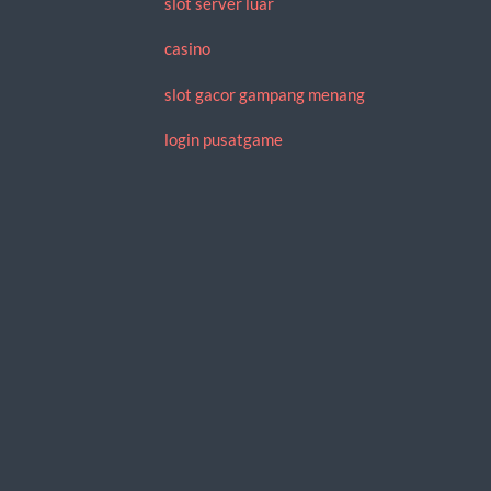
slot server luar
casino
slot gacor gampang menang
login pusatgame