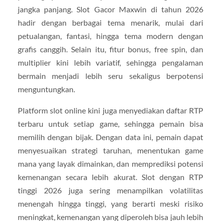
jangka panjang. Slot Gacor Maxwin di tahun 2026
hadir dengan berbagai tema menarik, mulai dari
petualangan, fantasi, hingga tema modern dengan
grafis canggih. Selain itu, fitur bonus, free spin, dan
multiplier kini lebih variatif, sehingga pengalaman
bermain menjadi lebih seru sekaligus berpotensi
menguntungkan.
Platform slot online kini juga menyediakan daftar RTP
terbaru untuk setiap game, sehingga pemain bisa
memilih dengan bijak. Dengan data ini, pemain dapat
menyesuaikan strategi taruhan, menentukan game
mana yang layak dimainkan, dan memprediksi potensi
kemenangan secara lebih akurat. Slot dengan RTP
tinggi 2026 juga sering menampilkan volatilitas
menengah hingga tinggi, yang berarti meski risiko
meningkat, kemenangan yang diperoleh bisa jauh lebih