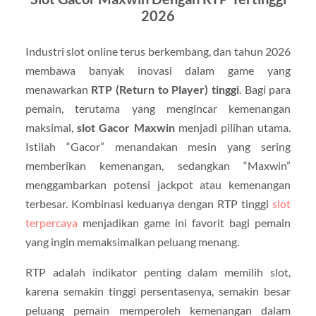
2026
Industri slot online terus berkembang, dan tahun 2026
membawa banyak inovasi dalam game yang
menawarkan
RTP (Return to Player) tinggi
. Bagi para
pemain, terutama yang mengincar kemenangan
maksimal,
slot Gacor Maxwin
menjadi pilihan utama.
Istilah “Gacor” menandakan mesin yang sering
memberikan kemenangan, sedangkan “Maxwin”
menggambarkan potensi jackpot atau kemenangan
terbesar. Kombinasi keduanya dengan RTP tinggi
slot
terpercaya
menjadikan game ini favorit bagi pemain
yang ingin memaksimalkan peluang menang.
RTP adalah indikator penting dalam memilih slot,
karena semakin tinggi persentasenya, semakin besar
peluang pemain memperoleh kemenangan dalam