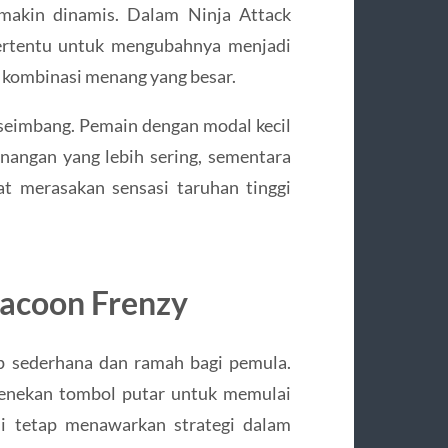
akin dinamis. Dalam Ninja Attack
tertentu untuk mengubahnya menjadi
 kombinasi menang yang besar.
p seimbang. Pemain dengan modal kecil
angan yang lebih sering, sementara
t merasakan sensasi taruhan tinggi
Racoon Frenzy
 sederhana dan ramah bagi pemula.
enekan tombol putar untuk memulai
ni tetap menawarkan strategi dalam