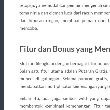
tetapi juga memudahkan pemain mengenali simb
tema ninja dan elemen lucu dari racun member
dan hiburan ringan, membuat pemain dari b
mencoba.
Fitur dan Bonus yang Me
Slot ini dilengkapi dengan berbagai fitur bon
Salah satu fitur utama adalah
Putaran Gratis
,
muncul di gulungan. Selama putaran gratis
mendapatkan multiplikator kemenangan yang leb
Selain itu, ada juga simbol wild yang dap
membentuk kombinasi kemenangan. Fitur t