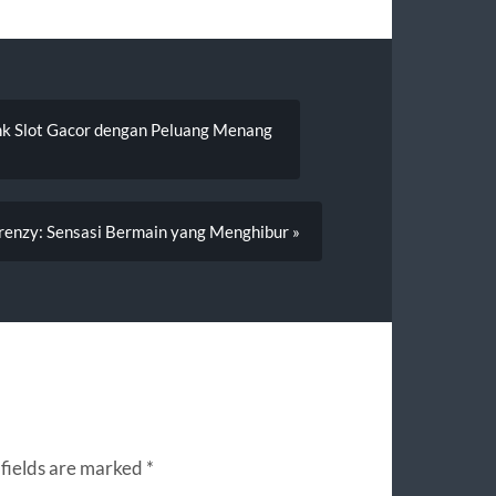
ink Slot Gacor dengan Peluang Menang
Frenzy: Sensasi Bermain yang Menghibur »
fields are marked
*