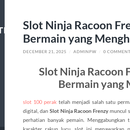
Slot Ninja Racoon Fr
TRECO.COM
Bermain yang Mengh
DECEMBER 21, 2025
/
ADMINPW
/
0 COMMENT
Slot Ninja Racoon 
Bermain yang 
slot 100 perak
telah menjadi salah satu perma
digital, dan
Slot Ninja Racoon Frenzy
muncul s
perhatian banyak pemain. Menggabungkan t
karakter rakun lucu, slot ini menawarkan