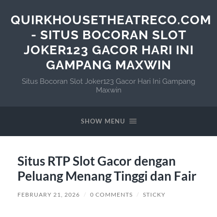
QUIRKHOUSETHEATRECO.COM
- SITUS BOCORAN SLOT
JOKER123 GACOR HARI INI
GAMPANG MAXWIN
Situs Bocoran Slot Joker123 Gacor Hari Ini Gampang
Maxwin
SHOW MENU
Situs RTP Slot Gacor dengan
Peluang Menang Tinggi dan Fair
FEBRUARY 21, 2026
/
0 COMMENTS
/
STICKY