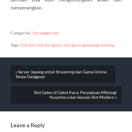
menyenangkan.
Categories:
Uncategorized
Tags:
link slot
,
link slot gacor
,
slot gacor gampang menang
« Server Jepang untuk Streaming dan Game Online
Tanpa Gangguan
Slot Gates of Gatot Kaca: Perpaduan Mitologi
Nusantara dan Sensasi Slot Modern »
Leave a Reply