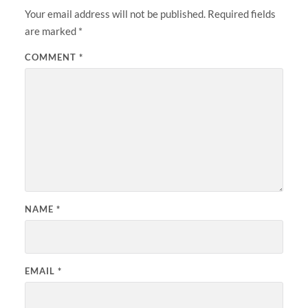
Your email address will not be published.
Required fields
are marked
*
COMMENT
*
NAME
*
EMAIL
*