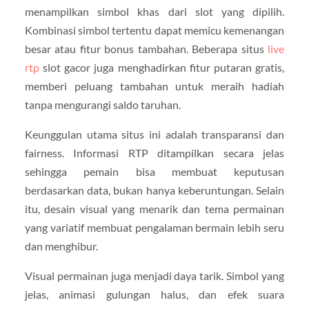
menampilkan simbol khas dari slot yang dipilih.
Kombinasi simbol tertentu dapat memicu kemenangan
besar atau fitur bonus tambahan. Beberapa situs
live
rtp
slot gacor juga menghadirkan fitur putaran gratis,
memberi peluang tambahan untuk meraih hadiah
tanpa mengurangi saldo taruhan.
Keunggulan utama situs ini adalah transparansi dan
fairness. Informasi RTP ditampilkan secara jelas
sehingga pemain bisa membuat keputusan
berdasarkan data, bukan hanya keberuntungan. Selain
itu, desain visual yang menarik dan tema permainan
yang variatif membuat pengalaman bermain lebih seru
dan menghibur.
Visual permainan juga menjadi daya tarik. Simbol yang
jelas, animasi gulungan halus, dan efek suara