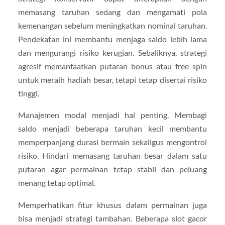
memasang taruhan sedang dan mengamati pola
kemenangan sebelum meningkatkan nominal taruhan.
Pendekatan ini membantu menjaga saldo lebih lama
dan mengurangi risiko kerugian. Sebaliknya, strategi
agresif memanfaatkan putaran bonus atau free spin
untuk meraih hadiah besar, tetapi tetap disertai risiko
tinggi.
Manajemen modal menjadi hal penting. Membagi
saldo menjadi beberapa taruhan kecil membantu
memperpanjang durasi bermain sekaligus mengontrol
risiko. Hindari memasang taruhan besar dalam satu
putaran agar permainan tetap stabil dan peluang
menang tetap optimal.
Memperhatikan fitur khusus dalam permainan juga
bisa menjadi strategi tambahan. Beberapa slot gacor