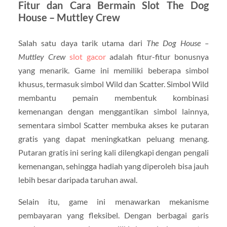
Fitur dan Cara Bermain Slot The Dog
House – Muttley Crew
Salah satu daya tarik utama dari
The Dog House –
Muttley Crew
slot gacor
adalah fitur-fitur bonusnya
yang menarik. Game ini memiliki beberapa simbol
khusus, termasuk simbol Wild dan Scatter. Simbol Wild
membantu pemain membentuk kombinasi
kemenangan dengan menggantikan simbol lainnya,
sementara simbol Scatter membuka akses ke putaran
gratis yang dapat meningkatkan peluang menang.
Putaran gratis ini sering kali dilengkapi dengan pengali
kemenangan, sehingga hadiah yang diperoleh bisa jauh
lebih besar daripada taruhan awal.
Selain itu, game ini menawarkan mekanisme
pembayaran yang fleksibel. Dengan berbagai garis