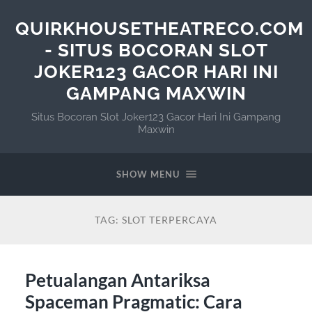
QUIRKHOUSETHEATRECO.COM
- SITUS BOCORAN SLOT
JOKER123 GACOR HARI INI
GAMPANG MAXWIN
Situs Bocoran Slot Joker123 Gacor Hari Ini Gampang
Maxwin
SHOW MENU
TAG:
SLOT TERPERCAYA
Petualangan Antariksa
Spaceman Pragmatic: Cara