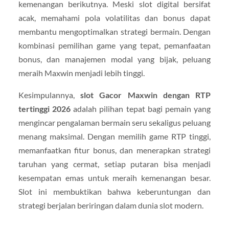
kemenangan berikutnya. Meski slot digital bersifat
acak, memahami pola volatilitas dan bonus dapat
membantu mengoptimalkan strategi bermain. Dengan
kombinasi pemilihan game yang tepat, pemanfaatan
bonus, dan manajemen modal yang bijak, peluang
meraih Maxwin menjadi lebih tinggi.
Kesimpulannya,
slot Gacor Maxwin dengan RTP
tertinggi 2026
adalah pilihan tepat bagi pemain yang
mengincar pengalaman bermain seru sekaligus peluang
menang maksimal. Dengan memilih game RTP tinggi,
memanfaatkan fitur bonus, dan menerapkan strategi
taruhan yang cermat, setiap putaran bisa menjadi
kesempatan emas untuk meraih kemenangan besar.
Slot ini membuktikan bahwa keberuntungan dan
strategi berjalan beriringan dalam dunia slot modern.