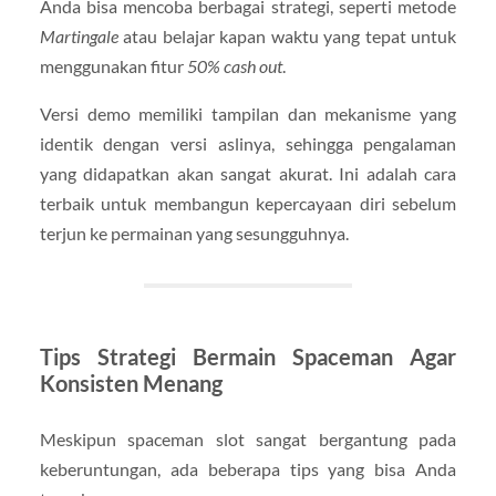
Anda bisa mencoba berbagai strategi, seperti metode
Martingale
atau belajar kapan waktu yang tepat untuk
menggunakan fitur
50% cash out
.
Versi demo memiliki tampilan dan mekanisme yang
identik dengan versi aslinya, sehingga pengalaman
yang didapatkan akan sangat akurat. Ini adalah cara
terbaik untuk membangun kepercayaan diri sebelum
terjun ke permainan yang sesungguhnya.
Tips Strategi Bermain Spaceman Agar
Konsisten Menang
Meskipun spaceman slot sangat bergantung pada
keberuntungan, ada beberapa tips yang bisa Anda