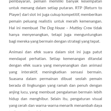
pembayaran, pemain memiliki banyak kesempatan
untuk menang dalam setiap putaran. RTP (Return to
Player) dari slot ini juga cukup kompetitif, memberikan
pemain peluang realistis untuk meraih kemenangan.
Hal ini membuat
The Dog House – Muttley Crew
tidak
hanya menyenangkan, tetapi juga menguntungkan
bagi mereka yang bermain dengan strategi yang tepat.
Animasi dan efek suara dalam slot ini juga patut
mendapat perhatian. Setiap kemenangan ditandai
dengan efek suara yang menyenangkan dan animasi
yang interaktif, meningkatkan sensasi bermain.
Suasana dalam permainan dibuat seolah pemain
berada di lingkungan yang ramah dan penuh dengan
anjing lucu, yang membuat pengalaman bermain lebih
hidup dan menghibur. Selain itu, pengaturan visual
yang cerah dan warna-warna menarik menambah daya