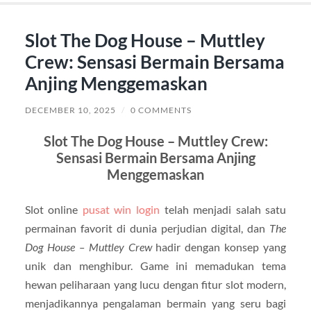
Slot The Dog House – Muttley
Crew: Sensasi Bermain Bersama
Anjing Menggemaskan
DECEMBER 10, 2025
/
0 COMMENTS
Slot The Dog House – Muttley Crew:
Sensasi Bermain Bersama Anjing
Menggemaskan
Slot online
pusat win login
telah menjadi salah satu
permainan favorit di dunia perjudian digital, dan
The
Dog House – Muttley Crew
hadir dengan konsep yang
unik dan menghibur. Game ini memadukan tema
hewan peliharaan yang lucu dengan fitur slot modern,
menjadikannya pengalaman bermain yang seru bagi