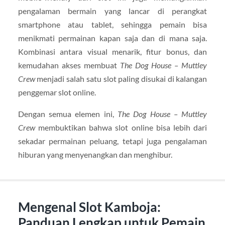
pengalaman bermain yang lancar di perangkat
smartphone atau tablet, sehingga pemain bisa
menikmati permainan kapan saja dan di mana saja.
Kombinasi antara visual menarik, fitur bonus, dan
kemudahan akses membuat
The Dog House – Muttley
Crew
menjadi salah satu slot paling disukai di kalangan
penggemar slot online.
Dengan semua elemen ini,
The Dog House – Muttley
Crew
membuktikan bahwa slot online bisa lebih dari
sekadar permainan peluang, tetapi juga pengalaman
hiburan yang menyenangkan dan menghibur.
Mengenal Slot Kamboja:
Panduan Lengkap untuk Pemain