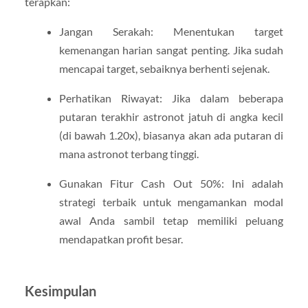
terapkan:
Jangan Serakah: Menentukan target
kemenangan harian sangat penting. Jika sudah
mencapai target, sebaiknya berhenti sejenak.
Perhatikan Riwayat: Jika dalam beberapa
putaran terakhir astronot jatuh di angka kecil
(di bawah
1.20
x
), biasanya akan ada putaran di
mana astronot terbang tinggi.
Gunakan Fitur Cash Out 50%: Ini adalah
strategi terbaik untuk mengamankan modal
awal Anda sambil tetap memiliki peluang
mendapatkan profit besar.
Kesimpulan