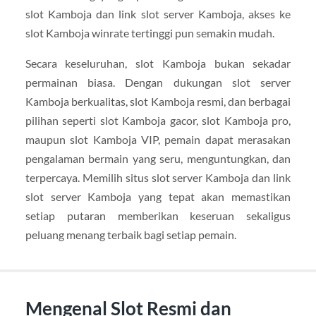
slot Kamboja dan link slot server Kamboja, akses ke
slot Kamboja winrate tertinggi pun semakin mudah.
Secara keseluruhan, slot Kamboja bukan sekadar
permainan biasa. Dengan dukungan slot server
Kamboja berkualitas, slot Kamboja resmi, dan berbagai
pilihan seperti slot Kamboja gacor, slot Kamboja pro,
maupun slot Kamboja VIP, pemain dapat merasakan
pengalaman bermain yang seru, menguntungkan, dan
terpercaya. Memilih situs slot server Kamboja dan link
slot server Kamboja yang tepat akan memastikan
setiap putaran memberikan keseruan sekaligus
peluang menang terbaik bagi setiap pemain.
Mengenal Slot Resmi dan