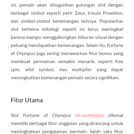
ini, pemain akan disuguhkan gulungan slot dengan
berbagai simbol seperti petir Zeus, trisula Poseidon,
dan simbol-simbol kemenangan lainnya. Popularitas
slot bertema mitologi seperti ini terus meningkat
karena mampu menggabungkan hiburan visual dengan
peluang mendapatkan kemenangan. Selain itu, Fortune
of Olympus juga sering menawarkan fitur bonus yang
membuat permainan semakin menarik, seperti free
spin, wild symbol, dan multiplier yang dapat
meningkatkan kemenangan pemain secara signifikan.
Fitur Utama
Slot Fortune of Olympus
terrasdebasto
dikenal
memiliki berbagai fitur unggulan yang dirancang untuk
meningkatkan pengalaman bermain. Salah satu fitur