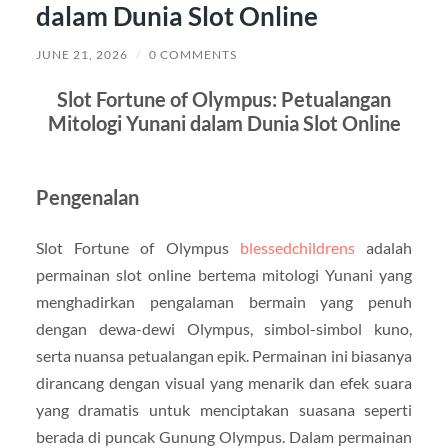
dalam Dunia Slot Online
JUNE 21, 2026
/
0 COMMENTS
Slot Fortune of Olympus: Petualangan
Mitologi Yunani dalam Dunia Slot Online
Pengenalan
Slot Fortune of Olympus
blessedchildrens
adalah
permainan slot online bertema mitologi Yunani yang
menghadirkan pengalaman bermain yang penuh
dengan dewa-dewi Olympus, simbol-simbol kuno,
serta nuansa petualangan epik. Permainan ini biasanya
dirancang dengan visual yang menarik dan efek suara
yang dramatis untuk menciptakan suasana seperti
berada di puncak Gunung Olympus. Dalam permainan