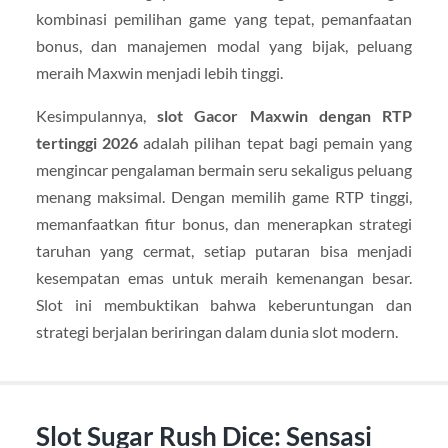
kombinasi pemilihan game yang tepat, pemanfaatan
bonus, dan manajemen modal yang bijak, peluang
meraih Maxwin menjadi lebih tinggi.
Kesimpulannya,
slot Gacor Maxwin dengan RTP
tertinggi 2026
adalah pilihan tepat bagi pemain yang
mengincar pengalaman bermain seru sekaligus peluang
menang maksimal. Dengan memilih game RTP tinggi,
memanfaatkan fitur bonus, dan menerapkan strategi
taruhan yang cermat, setiap putaran bisa menjadi
kesempatan emas untuk meraih kemenangan besar.
Slot ini membuktikan bahwa keberuntungan dan
strategi berjalan beriringan dalam dunia slot modern.
Slot Sugar Rush Dice: Sensasi