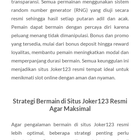
transparansi. Semua permainan menggunakan sistem
random number generator (RNG) yang diuji secara
resmi sehingga hasil setiap putaran adil dan acak.
Pemain dapat bermain dengan percaya diri karena
peluang menang tidak dimanipulasi. Bonus dan promo
yang tersedia, mulai dari bonus deposit hingga reward
loyalitas, membantu pemain meningkatkan modal dan
memperpanjang durasi bermain. Semua keunggulan ini
menjadikan situs Joker123 resmi tempat ideal untuk
menikmati slot online dengan aman dan nyaman.
Strategi Bermain di Situs Joker123 Resmi
Agar Maksimal
Agar pengalaman bermain di situs Joker123 resmi
lebih optimal, beberapa strategi penting perlu