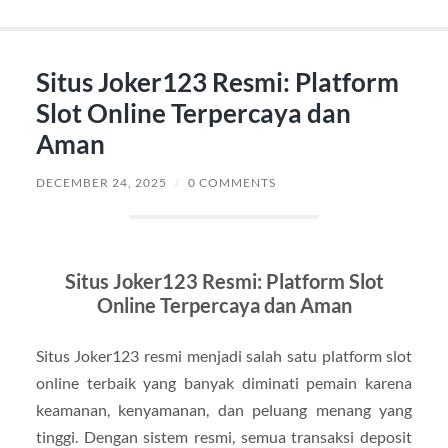
Situs Joker123 Resmi: Platform
Slot Online Terpercaya dan
Aman
DECEMBER 24, 2025
/
0 COMMENTS
Situs Joker123 Resmi: Platform Slot
Online Terpercaya dan Aman
Situs Joker123 resmi menjadi salah satu platform slot
online terbaik yang banyak diminati pemain karena
keamanan, kenyamanan, dan peluang menang yang
tinggi. Dengan sistem resmi, semua transaksi deposit