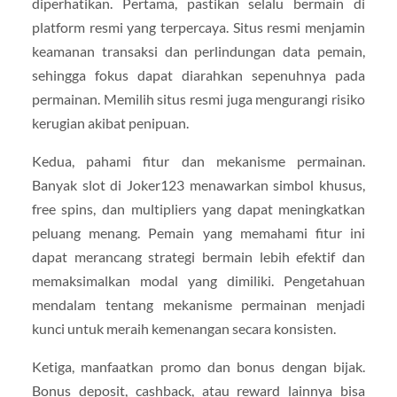
diperhatikan. Pertama, pastikan selalu bermain di
platform resmi yang terpercaya. Situs resmi menjamin
keamanan transaksi dan perlindungan data pemain,
sehingga fokus dapat diarahkan sepenuhnya pada
permainan. Memilih situs resmi juga mengurangi risiko
kerugian akibat penipuan.
Kedua, pahami fitur dan mekanisme permainan.
Banyak slot di Joker123 menawarkan simbol khusus,
free spins, dan multipliers yang dapat meningkatkan
peluang menang. Pemain yang memahami fitur ini
dapat merancang strategi bermain lebih efektif dan
memaksimalkan modal yang dimiliki. Pengetahuan
mendalam tentang mekanisme permainan menjadi
kunci untuk meraih kemenangan secara konsisten.
Ketiga, manfaatkan promo dan bonus dengan bijak.
Bonus deposit, cashback, atau reward lainnya bisa