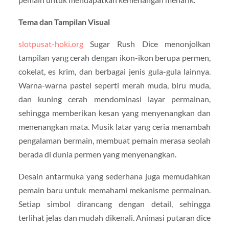
Tema dan Tampilan Visual
slotpusat-hoki.org
Sugar Rush Dice menonjolkan
tampilan yang cerah dengan ikon-ikon berupa permen,
cokelat, es krim, dan berbagai jenis gula-gula lainnya.
Warna-warna pastel seperti merah muda, biru muda,
dan kuning cerah mendominasi layar permainan,
sehingga memberikan kesan yang menyenangkan dan
menenangkan mata. Musik latar yang ceria menambah
pengalaman bermain, membuat pemain merasa seolah
berada di dunia permen yang menyenangkan.
Desain antarmuka yang sederhana juga memudahkan
pemain baru untuk memahami mekanisme permainan.
Setiap simbol dirancang dengan detail, sehingga
terlihat jelas dan mudah dikenali. Animasi putaran dice