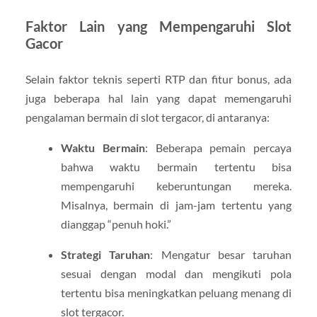
Faktor Lain yang Mempengaruhi Slot
Gacor
Selain faktor teknis seperti RTP dan fitur bonus, ada
juga beberapa hal lain yang dapat memengaruhi
pengalaman bermain di slot tergacor, di antaranya:
Waktu Bermain
: Beberapa pemain percaya
bahwa waktu bermain tertentu bisa
mempengaruhi keberuntungan mereka.
Misalnya, bermain di jam-jam tertentu yang
dianggap “penuh hoki.”
Strategi Taruhan
: Mengatur besar taruhan
sesuai dengan modal dan mengikuti pola
tertentu bisa meningkatkan peluang menang di
slot tergacor.