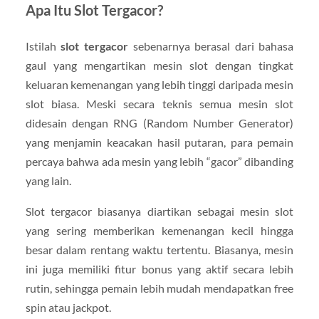
Apa Itu Slot Tergacor?
Istilah
slot tergacor
sebenarnya berasal dari bahasa
gaul yang mengartikan mesin slot dengan tingkat
keluaran kemenangan yang lebih tinggi daripada mesin
slot biasa. Meski secara teknis semua mesin slot
didesain dengan RNG (Random Number Generator)
yang menjamin keacakan hasil putaran, para pemain
percaya bahwa ada mesin yang lebih “gacor” dibanding
yang lain.
Slot tergacor biasanya diartikan sebagai mesin slot
yang sering memberikan kemenangan kecil hingga
besar dalam rentang waktu tertentu. Biasanya, mesin
ini juga memiliki fitur bonus yang aktif secara lebih
rutin, sehingga pemain lebih mudah mendapatkan free
spin atau jackpot.