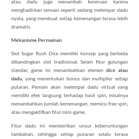
atau dadu juga menambah keseruan karena
menghadirkan sensasi seperti sedang melempar dadu
nyata, yang membuat setiap kemenangan terasa lebih
dramatis.
Mekanisme Permainan
Slot Sugar Rush Dice memiliki konsep yang berbeda
dibandingkan slot tradisional. Selain fitur gulungan
standar, game ini menambahkan elemen
dice atau
dadu
, yang menentukan bonus dan multiplier setiap
putaran. Pemain akan melempar dadu virtual yang
memiliki efek langsung terhadap hasil spin, misalnya
menambahkan jumlah kemenangan, memicu free spin,
atau mengaktifkan fitur mini-game.
Fitur dadu ini memberikan unsur keberuntungan
tambahan, sehingga setiap putaran selalu terasa