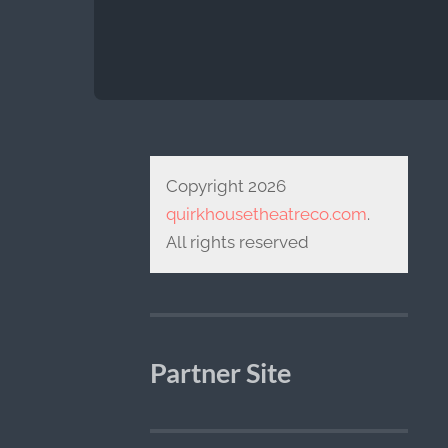
Copyright 2026
quirkhousetheatreco.com
.
All rights reserved
Partner Site