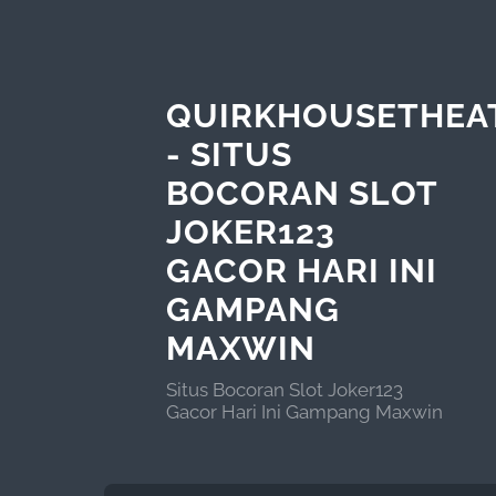
QUIRKHOUSETHEA
- SITUS
BOCORAN SLOT
JOKER123
GACOR HARI INI
GAMPANG
MAXWIN
Situs Bocoran Slot Joker123
Gacor Hari Ini Gampang Maxwin