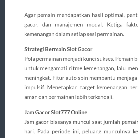
Agar pemain mendapatkan hasil optimal, pent
gacor, dan manajemen modal. Ketiga fakt
kemenangan dalam setiap sesi permainan.
Strategi Bermain Slot Gacor
Pola permainan menjadi kunci sukses. Pemain b
untuk mengamati ritme kemenangan, lalu men
meningkat. Fitur auto spin membantu menjaga
impulsif. Menetapkan target kemenangan per 
aman dan permainan lebih terkendali.
Jam Gacor Slot777 Online
Jam gacor biasanya muncul saat jumlah pemain
hari. Pada periode ini, peluang munculnya k