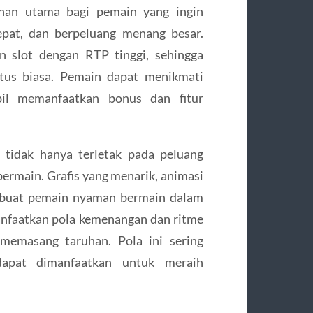
lihan utama bagi pemain yang ingin
epat, dan berpeluang menang besar.
n slot dengan RTP tinggi, sehingga
itus biasa. Pemain dapat menikmati
bil memanfaatkan bonus dan fitur
 tidak hanya terletak pada peluang
bermain. Grafis yang menarik, animasi
embuat pemain nyaman bermain dalam
anfaatkan pola kemenangan dan ritme
emasang taruhan. Pola ini sering
apat dimanfaatkan untuk meraih