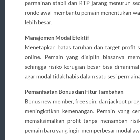
permainan stabil dan RTP jarang menurun s
ronde awal membantu pemain menentukan wak
lebih besar.
Manajemen Modal Efektif
Menetapkan batas taruhan dan target profit s
online. Pemain yang disiplin biasanya me
sehingga risiko kerugian besar bisa diminimal
agar modal tidak habis dalam satu sesi permain
Pemanfaatan Bonus dan Fitur Tambahan
Bonus new member, free spin, dan jackpot pro
meningkatkan kemenangan. Pemain yang cer
memaksimalkan profit tanpa menambah risiko
pemain baru yang ingin memperbesar modal aw