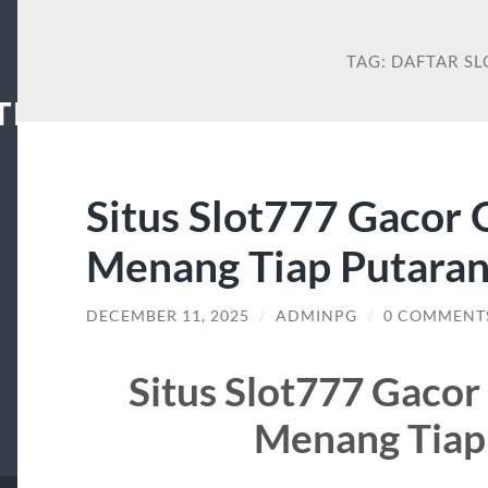
TAG:
DAFTAR SL
TRECO.COM
Situs Slot777 Gacor 
Menang Tiap Putara
DECEMBER 11, 2025
/
ADMINPG
/
0 COMMENT
Situs Slot777 Gacor
Menang Tiap