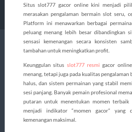
Situs slot777 gacor online kini menjadi pi
merasakan pengalaman bermain slot seru, c
Platform ini menawarkan berbagai permaina
peluang menang lebih besar dibandingkan s
sensasi kemenangan secara konsisten sam
tambahan untuk meningkatkan profit.
Keunggulan situs
slot777 resmi
gacor online
menang, tetapi juga pada kualitas pengalaman 
halus, dan sistem permainan yang stabil m
sesi panjang. Banyak pemain profesional mem
putaran untuk menentukan momen terbaik m
menjadi indikator “momen gacor” yang d
kemenangan maksimal.