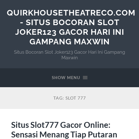
QUIRKHOUSETHEATRECO.COM
- SITUS BOCORAN SLOT
JOKER123 GACOR HARI INI
GAMPANG MAXWIN
Situs Bocoran Slot Joker123 Gacor Hari Ini Gampang
Maxwin
SHOW MENU
TAG:
SLOT 777
Situs Slot777 Gacor Online:
Sensasi Menang Tiap Putaran