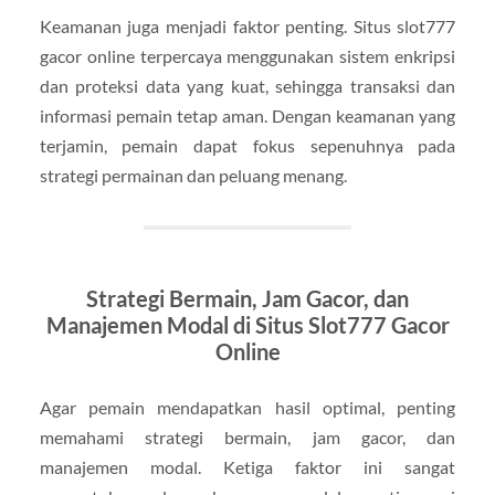
Keamanan juga menjadi faktor penting. Situs slot777
gacor online terpercaya menggunakan sistem enkripsi
dan proteksi data yang kuat, sehingga transaksi dan
informasi pemain tetap aman. Dengan keamanan yang
terjamin, pemain dapat fokus sepenuhnya pada
strategi permainan dan peluang menang.
Strategi Bermain, Jam Gacor, dan
Manajemen Modal di Situs Slot777 Gacor
Online
Agar pemain mendapatkan hasil optimal, penting
memahami strategi bermain, jam gacor, dan
manajemen modal. Ketiga faktor ini sangat