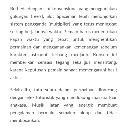
Berbeda dengan slot konvensional yang menggunakan
gulungan (reels), Slot Spaceman lebih menonjolkan
sistem pengganda (multiplier) yang terus meningkat
seiring berjalannya waktu. Pemain harus menentukan
kapan waktu yang tepat untuk menghentikan
permainan dan mengamankan kemenangan sebelum
karakter astronot terbang menjauh. Konsep ini
memberikan sensasi tegang sekaligus menantang,
karena keputusan pemain sangat memengaruhi hasil
akhir.
Selain itu, tata suara dalam permainan dirancang
dengan efek futuristik yang mendukung suasana luar
angkasa. Musik latar yang energik membuat
pengalaman bermain semakin hidup dan tidak
membosankan.