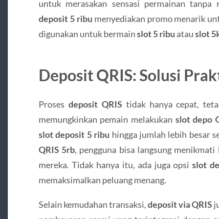
untuk merasakan sensasi permainan tanpa 
deposit 5 ribu
menyediakan promo menarik un
digunakan untuk bermain
slot 5 ribu
atau
slot 5
Deposit QRIS: Solusi Prak
Proses
deposit QRIS
tidak hanya cepat, teta
memungkinkan pemain melakukan
slot depo 
slot deposit 5 ribu
hingga jumlah lebih besar 
QRIS 5rb
, pengguna bisa langsung menikmati b
mereka. Tidak hanya itu, ada juga opsi
slot d
memaksimalkan peluang menang.
Selain kemudahan transaksi,
deposit via QRIS
j