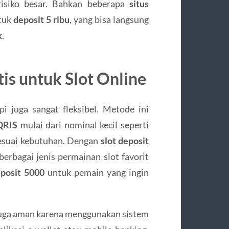
risiko besar. Bahkan beberapa
situs
tuk
deposit 5 ribu
, yang bisa langsung
k
.
tis untuk Slot Online
pi juga sangat fleksibel. Metode ini
QRIS
mulai dari nominal kecil seperti
sesuai kebutuhan. Dengan
slot deposit
erbagai jenis permainan slot favorit
eposit 5000
untuk pemain yang ingin
uga aman karena menggunakan sistem