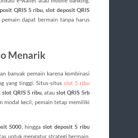
likasi e-wallet atau mobile banking.
eposit QRIS 5 ribu
,
slot deposit QRIS
a pemain dapat bermain tanpa harus
mo Menarik
ran banyak pemain karena kombinasi
 yang tinggi. Situs-situs
slot 5 ribu
,
slot QRIS 5 ribu
, atau
slot QRIS 5rb
n modal kecil, pemain tetap memiliki
osit 5000
, hingga
slot deposit 5 ribu
tas untuk mengatur strategi bermain.