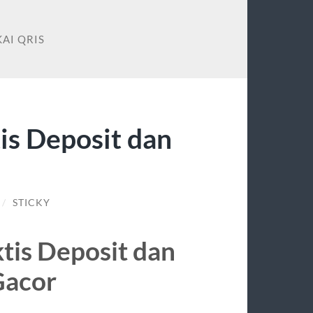
AI QRIS
is Deposit dan
/
STICKY
ktis Deposit dan
Gacor