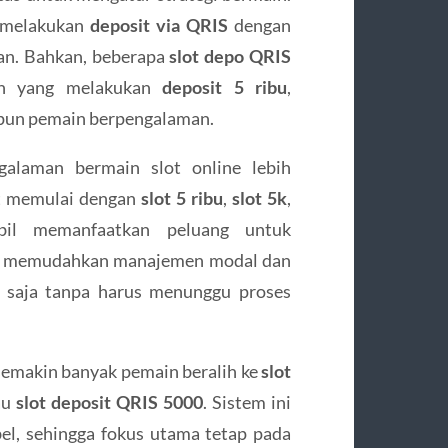
 melakukan
deposit via QRIS
dengan
nan. Bahkan, beberapa
slot depo QRIS
in yang melakukan
deposit 5 ribu
,
upun pemain berpengalaman.
laman bermain slot online lebih
at memulai dengan
slot 5 ribu
,
slot 5k
,
il memanfaatkan peluang untuk
ga memudahkan manajemen modal dan
 saja tanpa harus menunggu proses
 semakin banyak pemain beralih ke
slot
au
slot deposit QRIS 5000
. Sistem ini
bel, sehingga fokus utama tetap pada