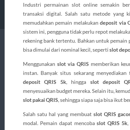
Industri permainan slot online semakin b
transaksi digital. Salah satu metode yang 
memudahkan pemain melakukan
deposit via 
sistem ini, pengguna tidak perlu repot melaku
rekening bank tertentu. Bahkan untuk pemain
bisa dimulai dari nominal kecil, seperti
slot dep
Menggunakan
slot via QRIS
memberikan keun
instan. Banyak situs sekarang menyediakan 
deposit QRIS 5k
, hingga
slot deposit Q
menyesuaikan budget mereka. Selain itu, kemuda
slot pakai QRIS
, sehingga siapa saja bisa ikut 
Salah satu hal yang membuat
slot QRIS gaco
modal. Pemain dapat mencoba
slot QRIS 5k