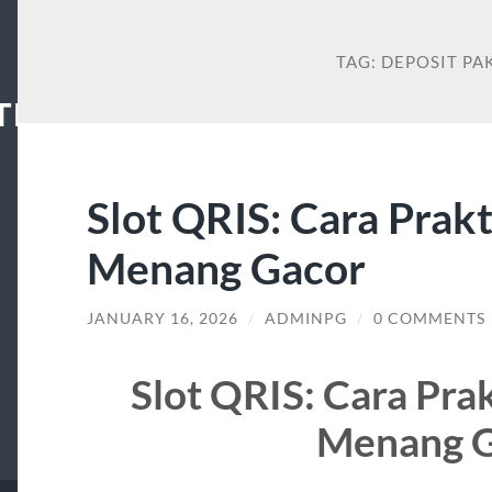
TAG:
DEPOSIT PAK
TRECO.COM
Slot QRIS: Cara Prakt
Menang Gacor
JANUARY 16, 2026
/
ADMINPG
/
0 COMMENTS
Slot QRIS: Cara Pra
Menang 