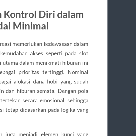
Kontrol Diri dalam
al Minimal
rekreasi memerlukan kedewasaan dalam
 kemudahan akses seperti pada slot
gi utama dalam menikmati hiburan ini
bagai prioritas tertinggi. Nominal
bagai alokasi dana hobi yang sudah
in dan hiburan semata. Dengan pola
 tertekan secara emosional, sehingga
si tetap didasarkan pada logika yang
n juga menjadi elemen kunci yang