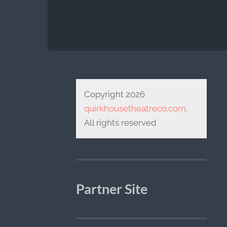
Copyright 2026
quirkhousetheatreco.com
.
All rights reserved
Partner Site