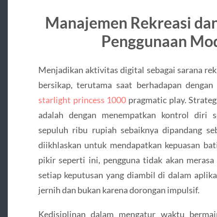
Manajemen Rekreasi dan 
Penggunaan Mod
Menjadikan aktivitas digital sebagai sarana 
bersikap, terutama saat berhadapan dengan
starlight princess 1000
pragmatic play. Strate
adalah dengan menempatkan kontrol diri se
sepuluh ribu rupiah sebaiknya dipandang se
diikhlaskan untuk mendapatkan kepuasan bat
pikir seperti ini, pengguna tidak akan merasa
setiap keputusan yang diambil di dalam aplika
jernih dan bukan karena dorongan impulsif.
Kedisiplinan dalam mengatur waktu bermai