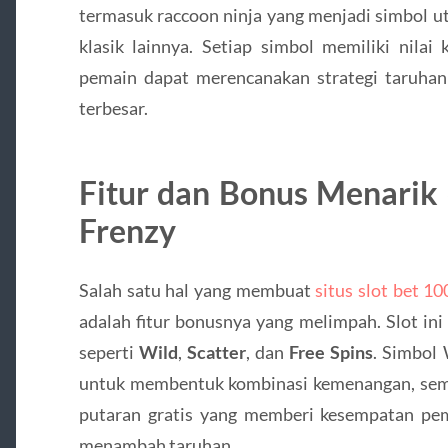
termasuk raccoon ninja yang menjadi simbol ut
klasik lainnya. Setiap simbol memiliki nila
pemain dapat merencanakan strategi taruha
terbesar.
Fitur dan Bonus Menarik 
Frenzy
Salah satu hal yang membuat
situs slot bet 10
adalah fitur bonusnya yang melimpah. Slot in
seperti
Wild
,
Scatter
, dan
Free Spins
. Simbol
untuk membentuk kombinasi kemenangan, sem
putaran gratis yang memberi kesempatan pe
menambah taruhan.