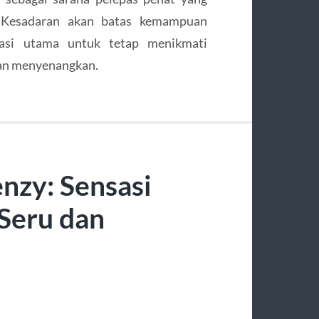
. Kesadaran akan batas kemampuan
dasi utama untuk tetap menikmati
dan menyenangkan.
enzy: Sensasi
Seru dan