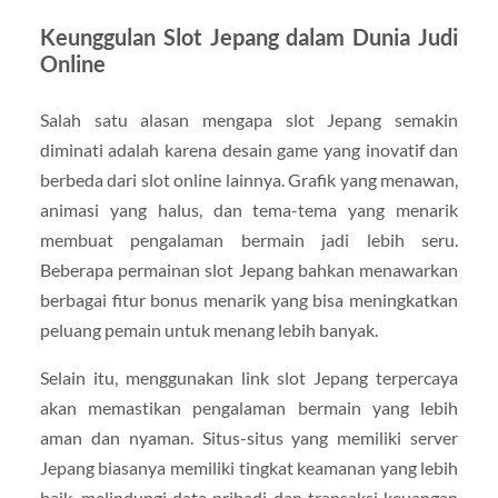
Keunggulan Slot Jepang dalam Dunia Judi
Online
Salah satu alasan mengapa slot Jepang semakin
diminati adalah karena desain game yang inovatif dan
berbeda dari slot online lainnya. Grafik yang menawan,
animasi yang halus, dan tema-tema yang menarik
membuat pengalaman bermain jadi lebih seru.
Beberapa permainan slot Jepang bahkan menawarkan
berbagai fitur bonus menarik yang bisa meningkatkan
peluang pemain untuk menang lebih banyak.
Selain itu, menggunakan link slot Jepang terpercaya
akan memastikan pengalaman bermain yang lebih
aman dan nyaman. Situs-situs yang memiliki server
Jepang biasanya memiliki tingkat keamanan yang lebih
baik, melindungi data pribadi dan transaksi keuangan