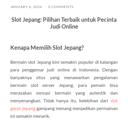
JANUARY 6, 2026
/
0 COMMENTS
Slot Jepang: Pilihan Terbaik untuk Pecinta
Judi Online
Kenapa Memilih Slot Jepang?
Bermain slot Jepang kini semakin populer di kalangan
para penggemar judi online di Indonesia. Dengan
banyaknya situs yang menawarkan pengalaman
bermain slot server Jepang, para pemain bisa
merasakan sensasi bermain yang autentik dan
menyenangkan. Tidak hanya itu, kelebihan dari
slot
gacor jepang
gampang menang menjadikan permainan
ini semakin menarik.