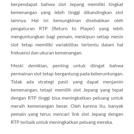
berpendapat bahwa slot Jepang memiliki tingkat
kemenangan yang lebih tinggi dibandingkan slot
lainnya. Hal ini kemungkinan disebabkan oleh
pengaturan RTP (Return to Player) yang lebih
menguntungkan bagi pemain, meskipun setiap mesin
slot tetap memiliki variabilitas tertentu dalam hal
frekuensi dan ukuran kemenangan.
Meski demikian, penting untuk diingat bahwa
permainan slot tetap bergantung pada keberuntungan.
Tidak ada strategi pasti yang dapat menjamin
kemenangan, tetapi memilih slot Jepang yang tepat
dengan RTP tinggi bisa meningkatkan peluang untuk
meraih kemenangan besar. Oleh karena itu, banyak
pemain yang terus mencari link slot Jepang dengan
RTP terbaik untuk meningkatkan peluang mereka.