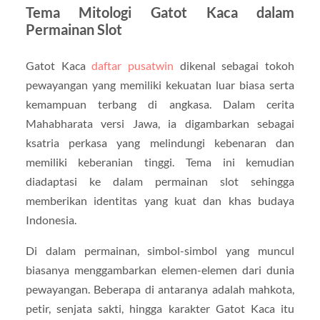
Tema Mitologi Gatot Kaca dalam
Permainan Slot
Gatot Kaca
daftar pusatwin
dikenal sebagai tokoh
pewayangan yang memiliki kekuatan luar biasa serta
kemampuan terbang di angkasa. Dalam cerita
Mahabharata versi Jawa, ia digambarkan sebagai
ksatria perkasa yang melindungi kebenaran dan
memiliki keberanian tinggi. Tema ini kemudian
diadaptasi ke dalam permainan slot sehingga
memberikan identitas yang kuat dan khas budaya
Indonesia.
Di dalam permainan, simbol-simbol yang muncul
biasanya menggambarkan elemen-elemen dari dunia
pewayangan. Beberapa di antaranya adalah mahkota,
petir, senjata sakti, hingga karakter Gatot Kaca itu