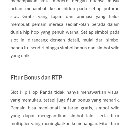
menampilkan kota modern dengan nuansa musik
urban, menambah kesan hidup pada setiap putaran
slot. Grafis yang tajam dan animasi yang halus
membuat pemain merasa seolah-olah berada dalam
dunia hip hop yang penuh warna. Setiap simbol pada
slot ini dirancang dengan detail, mulai dari simbol
panda itu sendiri hingga simbol bonus dan simbol wild
yang unik.
Fitur Bonus dan RTP
Slot Hip Hop Panda tidak hanya menawarkan visual
yang memukau, tetapi juga fitur bonus yang menarik.
Pemain bisa menikmati putaran gratis, simbol wild
yang dapat menggantikan simbol lain, serta fitur
multiplier yang meningkatkan kemenangan. Fitur-fitur