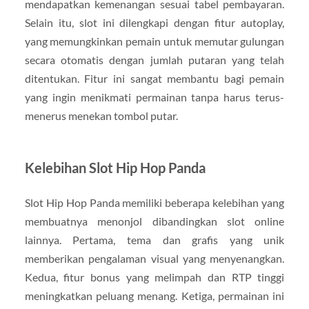
mendapatkan kemenangan sesuai tabel pembayaran.
Selain itu, slot ini dilengkapi dengan fitur autoplay,
yang memungkinkan pemain untuk memutar gulungan
secara otomatis dengan jumlah putaran yang telah
ditentukan. Fitur ini sangat membantu bagi pemain
yang ingin menikmati permainan tanpa harus terus-
menerus menekan tombol putar.
Kelebihan Slot Hip Hop Panda
Slot Hip Hop Panda memiliki beberapa kelebihan yang
membuatnya menonjol dibandingkan slot online
lainnya. Pertama, tema dan grafis yang unik
memberikan pengalaman visual yang menyenangkan.
Kedua, fitur bonus yang melimpah dan RTP tinggi
meningkatkan peluang menang. Ketiga, permainan ini