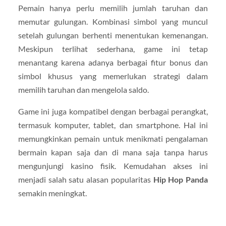
Pemain hanya perlu memilih jumlah taruhan dan
memutar gulungan. Kombinasi simbol yang muncul
setelah gulungan berhenti menentukan kemenangan.
Meskipun terlihat sederhana, game ini tetap
menantang karena adanya berbagai fitur bonus dan
simbol khusus yang memerlukan strategi dalam
memilih taruhan dan mengelola saldo.
Game ini juga kompatibel dengan berbagai perangkat,
termasuk komputer, tablet, dan smartphone. Hal ini
memungkinkan pemain untuk menikmati pengalaman
bermain kapan saja dan di mana saja tanpa harus
mengunjungi kasino fisik. Kemudahan akses ini
menjadi salah satu alasan popularitas
Hip Hop Panda
semakin meningkat.