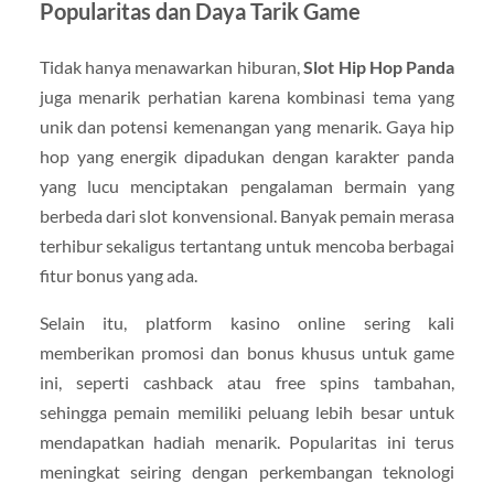
Popularitas dan Daya Tarik Game
Tidak hanya menawarkan hiburan,
Slot Hip Hop Panda
juga menarik perhatian karena kombinasi tema yang
unik dan potensi kemenangan yang menarik. Gaya hip
hop yang energik dipadukan dengan karakter panda
yang lucu menciptakan pengalaman bermain yang
berbeda dari slot konvensional. Banyak pemain merasa
terhibur sekaligus tertantang untuk mencoba berbagai
fitur bonus yang ada.
Selain itu, platform kasino online sering kali
memberikan promosi dan bonus khusus untuk game
ini, seperti cashback atau free spins tambahan,
sehingga pemain memiliki peluang lebih besar untuk
mendapatkan hadiah menarik. Popularitas ini terus
meningkat seiring dengan perkembangan teknologi