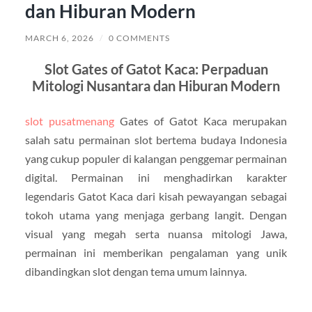
dan Hiburan Modern
MARCH 6, 2026
/
0 COMMENTS
Slot Gates of Gatot Kaca: Perpaduan
Mitologi Nusantara dan Hiburan Modern
slot pusatmenang
Gates of Gatot Kaca merupakan
salah satu permainan slot bertema budaya Indonesia
yang cukup populer di kalangan penggemar permainan
digital. Permainan ini menghadirkan karakter
legendaris Gatot Kaca dari kisah pewayangan sebagai
tokoh utama yang menjaga gerbang langit. Dengan
visual yang megah serta nuansa mitologi Jawa,
permainan ini memberikan pengalaman yang unik
dibandingkan slot dengan tema umum lainnya.