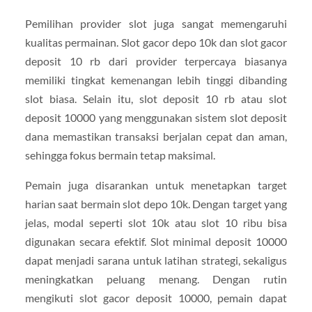
Pemilihan provider slot juga sangat memengaruhi
kualitas permainan. Slot gacor depo 10k dan slot gacor
deposit 10 rb dari provider terpercaya biasanya
memiliki tingkat kemenangan lebih tinggi dibanding
slot biasa. Selain itu, slot deposit 10 rb atau slot
deposit 10000 yang menggunakan sistem slot deposit
dana memastikan transaksi berjalan cepat dan aman,
sehingga fokus bermain tetap maksimal.
Pemain juga disarankan untuk menetapkan target
harian saat bermain slot depo 10k. Dengan target yang
jelas, modal seperti slot 10k atau slot 10 ribu bisa
digunakan secara efektif. Slot minimal deposit 10000
dapat menjadi sarana untuk latihan strategi, sekaligus
meningkatkan peluang menang. Dengan rutin
mengikuti slot gacor deposit 10000, pemain dapat