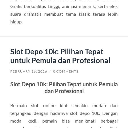
Grafis berkualitas tinggi, animasi menarik, serta efek
suara dramatis membuat tema klasik terasa lebih
hidup.
Slot Depo 10k: Pilihan Tepat
untuk Pemula dan Profesional
FEBRUARY 16, 2026
/
0 COMMENTS
Slot Depo 10k: Pilihan Tepat untuk Pemula
dan Profesional
Bermain slot online kini semakin mudah dan
terjangkau dengan hadirnya slot depo 10k. Dengan
modal kecil, pemain bisa menikmati berbagai