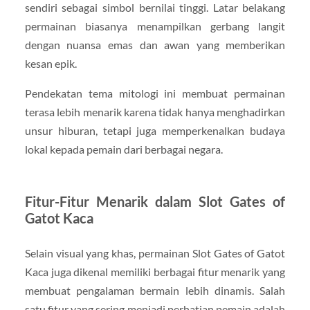
sendiri sebagai simbol bernilai tinggi. Latar belakang
permainan biasanya menampilkan gerbang langit
dengan nuansa emas dan awan yang memberikan
kesan epik.
Pendekatan tema mitologi ini membuat permainan
terasa lebih menarik karena tidak hanya menghadirkan
unsur hiburan, tetapi juga memperkenalkan budaya
lokal kepada pemain dari berbagai negara.
Fitur-Fitur Menarik dalam Slot Gates of
Gatot Kaca
Selain visual yang khas, permainan Slot Gates of Gatot
Kaca juga dikenal memiliki berbagai fitur menarik yang
membuat pengalaman bermain lebih dinamis. Salah
satu fitur yang sering menjadi perhatian pemain adalah