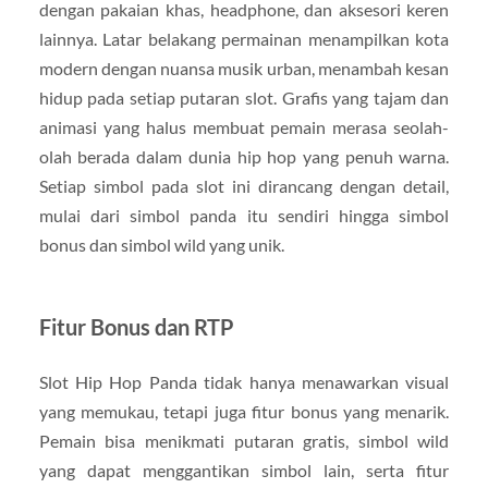
dengan pakaian khas, headphone, dan aksesori keren
lainnya. Latar belakang permainan menampilkan kota
modern dengan nuansa musik urban, menambah kesan
hidup pada setiap putaran slot. Grafis yang tajam dan
animasi yang halus membuat pemain merasa seolah-
olah berada dalam dunia hip hop yang penuh warna.
Setiap simbol pada slot ini dirancang dengan detail,
mulai dari simbol panda itu sendiri hingga simbol
bonus dan simbol wild yang unik.
Fitur Bonus dan RTP
Slot Hip Hop Panda tidak hanya menawarkan visual
yang memukau, tetapi juga fitur bonus yang menarik.
Pemain bisa menikmati putaran gratis, simbol wild
yang dapat menggantikan simbol lain, serta fitur