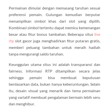
Permainan dimulai dengan memasang taruhan sesuai
preferensi pemain. Gulungan kemudian berputar
menampilkan simbol khas dari slot yang dipilih.
Kombinasi simbol tertentu dapat memicu kemenangan
besar atau fitur bonus tambahan. Beberapa situs
live
rtp
slot gacor juga menghadirkan fitur putaran gratis,
memberi peluang tambahan untuk meraih hadiah
tanpa mengurangi saldo taruhan.
Keunggulan utama situs ini adalah transparansi dan
fairness. Informasi RTP ditampilkan secara jelas
sehingga pemain bisa membuat keputusan
berdasarkan data, bukan hanya keberuntungan. Selain
itu, desain visual yang menarik dan tema permainan
yang variatif membuat pengalaman bermain lebih seru
dan menghibur.