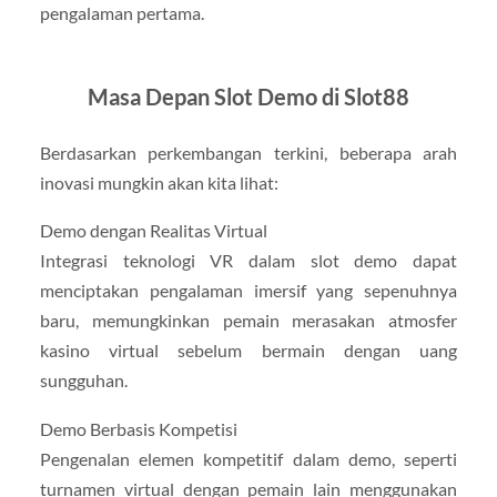
pengalaman pertama.
Masa Depan Slot Demo di Slot88
Berdasarkan perkembangan terkini, beberapa arah
inovasi mungkin akan kita lihat:
Demo dengan Realitas Virtual
Integrasi teknologi VR dalam slot demo dapat
menciptakan pengalaman imersif yang sepenuhnya
baru, memungkinkan pemain merasakan atmosfer
kasino virtual sebelum bermain dengan uang
sungguhan.
Demo Berbasis Kompetisi
Pengenalan elemen kompetitif dalam demo, seperti
turnamen virtual dengan pemain lain menggunakan