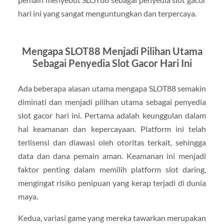
hari ini yang sangat menguntungkan dan terpercaya.
Mengapa SLOT88 Menjadi Pilihan Utama
Sebagai Penyedia Slot Gacor Hari Ini
Ada beberapa alasan utama mengapa SLOT88 semakin
diminati dan menjadi pilihan utama sebagai penyedia
slot gacor hari ini. Pertama adalah keunggulan dalam
hal keamanan dan kepercayaan. Platform ini telah
terlisensi dan diawasi oleh otoritas terkait, sehingga
data dan dana pemain aman. Keamanan ini menjadi
faktor penting dalam memilih platform slot daring,
mengingat risiko penipuan yang kerap terjadi di dunia
maya.
Kedua, variasi game yang mereka tawarkan merupakan