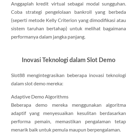
Anggaplah kredit virtual sebagai modal sungguhan.
Coba strategi pengelolaan bankroll yang berbeda
(seperti metode Kelly Criterion yang dimodifikasi atau
sistem taruhan bertahap) untuk melihat bagaimana
performanya dalam jangka panjang.
Inovasi Teknologi dalam Slot Demo
Slot88 mengintegrasikan beberapa inovasi teknologi
dalam slot demo mereka:
Adaptive Demo Algorithms
Beberapa demo mereka menggunakan algoritma
adaptif yang menyesuaikan kesulitan berdasarkan
performa pemain, memastikan pengalaman tetap
menarik baik untuk pemula maupun berpengalaman.