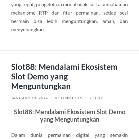
yang tepat, pengelolaan modal bijak, serta pemahaman
mekanisme RTP dan fitur permainan, setiap sesi
bermain bisa lebih menguntungkan, aman, dan
menyenangkan.
Slot88: Mendalami Ekosistem
Slot Demo yang
Menguntungkan
JANUARY 10, 2026
/
0 COMMENTS
/
STICKY
Slot88: Mendalami Ekosistem Slot Demo
yang Menguntungkan
Dalam dunia permainan digital yang semakin