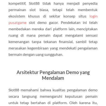
kompetitif, Slot88 tidak hanya menjadi penyedia
permainan slot biasa, tetapi telah membentuk
ekosistem khusus di sekitar konsep situs
login
pusatgame
slot demo gacor. Pendekatan ini telah
membedakan mereka dari platform lain, menciptakan
ruang di mana pemain dapat mengalami sensasi
kemenangan tanpa tekanan finansial, sambil tetap
merasakan kegembiraan yang mendekati pengalaman
bermain dengan uang sungguhan.
Arsitektur Pengalaman Demo yang
Mendalam
Slot88 memahami bahwa kualitas pengalaman demo
secara langsung memengaruhi keputusan pemain
untuk tetap bertahan di platform. Oleh karena itu,