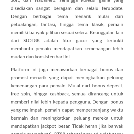
disediakan sangat beragam dan selalu terupdate.
Dengan berbagai tema menarik mulai dari
petualangan, fantasi, hingga tema klasik, pemain
memiliki banyak pilihan sesuai selera. Keunggulan lain
dari SLOT88 adalah fitur gacor yang terbukti
membantu pemain mendapatkan kemenangan lebih
mudah dan konsisten hari ini.
Platform ini juga menawarkan berbagai bonus dan
promosi menarik yang dapat meningkatkan peluang
kemenangan para pemain. Mulai dari bonus deposit,
free spin, hingga cashback, semua dirancang untuk
memberi nilai lebih kepada pengguna. Dengan bonus
yang melimpah, pemain dapat memperpanjang waktu
bermain dan meningkatkan peluang mereka untuk
mendapatkan jackpot besar. Tidak heran jika banyak
pemain menyebut SLOT88 sebagai penyedia slot gacor