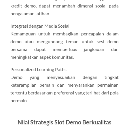
kredit demo, dapat menambah dimensi sosial pada
pengalaman latihan.
Integrasi dengan Media Sosial
Kemampuan untuk membagikan pencapaian dalam
demo atau mengundang teman untuk sesi demo
bersama dapat memperluas jangkauan dan
meningkatkan aspek komunitas.
Personalized Learning Paths
Demo yang menyesuaikan dengan tingkat
keterampilan pemain dan menyarankan permainan
tertentu berdasarkan preferensi yang terlihat dari pola
bermain.
Nilai Strategis Slot Demo Berkualitas