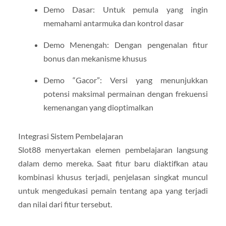
Demo Dasar: Untuk pemula yang ingin
memahami antarmuka dan kontrol dasar
Demo Menengah: Dengan pengenalan fitur
bonus dan mekanisme khusus
Demo “Gacor”: Versi yang menunjukkan
potensi maksimal permainan dengan frekuensi
kemenangan yang dioptimalkan
Integrasi Sistem Pembelajaran
Slot88 menyertakan elemen pembelajaran langsung
dalam demo mereka. Saat fitur baru diaktifkan atau
kombinasi khusus terjadi, penjelasan singkat muncul
untuk mengedukasi pemain tentang apa yang terjadi
dan nilai dari fitur tersebut.