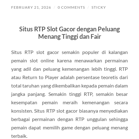
FEBRUARY 21, 2026
/
0 COMMENTS
/
STICKY
Situs RTP Slot Gacor dengan Peluang
Menang Tinggi dan Fair
Situs RTP slot gacor semakin populer di kalangan
pemain slot online karena menawarkan permainan
yang adil dan peluang kemenangan lebih tinggi. RTP
atau Return to Player adalah persentase teoretis dari
total taruhan yang dikembalikan kepada pemain dalam
jangka panjang. Semakin tinggi RTP, semakin besar
kesempatan pemain meraih kemenangan secara
konsisten. Situs RTP slot gacor biasanya menyediakan
berbagai permainan dengan RTP unggulan sehingga
pemain dapat memilih game dengan peluang menang
terbaik.