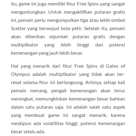
itu, game ini juga memiliki fitur Free Spins yang sangat
menguntungkan. Untuk mengaktifkan putaran gratis
ini, pemain perlu mengumpulkan tiga atau lebih simbol
Scatter yang berwujud bola petir. Setelah itu, pemain
akan diberikan sejumlah putaran gratis dengan
multiplikator yang lebih tinggi dan potensi
kemenangan yang jauh lebih besar.
Hal yang menarik dari fitur Free Spins di Gates of
Olympus adalah multiplikator yang tidak akan ter-
reset selama fitur ini berlangsung. Artinya, setiap kali
pemain menang, pengali kemenangan akan terus
meningkat, memungkinkan kemenangan besar bahkan
dalam satu putaran saja. Ini adalah salah satu aspek
yang membuat game ini sangat menarik, karena
meskipun ada volatilitas tinggi, potensi kemenangan
besar selalu ada.