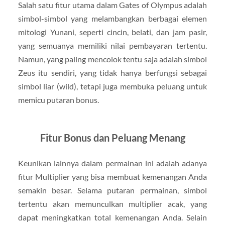
Salah satu fitur utama dalam Gates of Olympus adalah
simbol-simbol yang melambangkan berbagai elemen
mitologi Yunani, seperti cincin, belati, dan jam pasir,
yang semuanya memiliki nilai pembayaran tertentu.
Namun, yang paling mencolok tentu saja adalah simbol
Zeus itu sendiri, yang tidak hanya berfungsi sebagai
simbol liar (wild), tetapi juga membuka peluang untuk
memicu putaran bonus.
Fitur Bonus dan Peluang Menang
Keunikan lainnya dalam permainan ini adalah adanya
fitur Multiplier yang bisa membuat kemenangan Anda
semakin besar. Selama putaran permainan, simbol
tertentu akan memunculkan multiplier acak, yang
dapat meningkatkan total kemenangan Anda. Selain