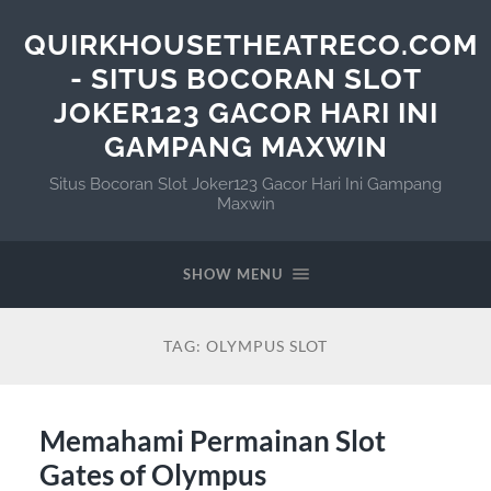
QUIRKHOUSETHEATRECO.COM
- SITUS BOCORAN SLOT
JOKER123 GACOR HARI INI
GAMPANG MAXWIN
Situs Bocoran Slot Joker123 Gacor Hari Ini Gampang
Maxwin
SHOW MENU
TAG:
OLYMPUS SLOT
Memahami Permainan Slot
Gates of Olympus