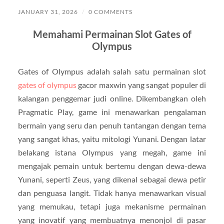
JANUARY 31, 2026
/
0 COMMENTS
Memahami Permainan Slot Gates of
Olympus
Gates of Olympus adalah salah satu permainan slot
gates of olympus
gacor maxwin yang sangat populer di
kalangan penggemar judi online. Dikembangkan oleh
Pragmatic Play, game ini menawarkan pengalaman
bermain yang seru dan penuh tantangan dengan tema
yang sangat khas, yaitu mitologi Yunani. Dengan latar
belakang istana Olympus yang megah, game ini
mengajak pemain untuk bertemu dengan dewa-dewa
Yunani, seperti Zeus, yang dikenal sebagai dewa petir
dan penguasa langit. Tidak hanya menawarkan visual
yang memukau, tetapi juga mekanisme permainan
yang inovatif yang membuatnya menonjol di pasar