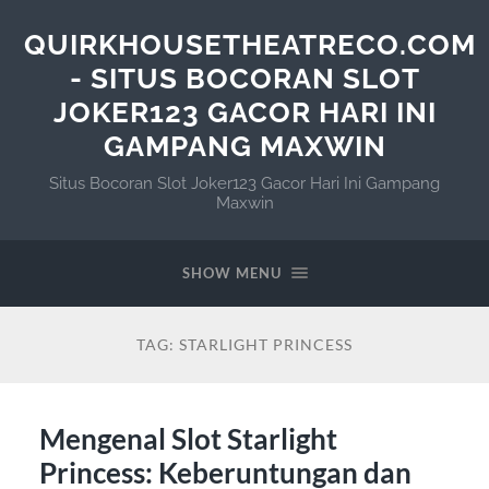
QUIRKHOUSETHEATRECO.COM
- SITUS BOCORAN SLOT
JOKER123 GACOR HARI INI
GAMPANG MAXWIN
Situs Bocoran Slot Joker123 Gacor Hari Ini Gampang
Maxwin
SHOW MENU
TAG:
STARLIGHT PRINCESS
Mengenal Slot Starlight
Princess: Keberuntungan dan