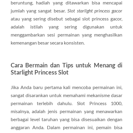
beruntung, hadiah yang ditawarkan bisa mencapai
jumlah yang sangat besar.
Slot starlight princess gacor
atau yang sering disebut sebagai slot princess gacor,
adalah istilah yang sering digunakan untuk
menggambarkan sesi permainan yang menghasilkan
kemenangan besar secara konsisten.
Cara Bermain dan Tips untuk Menang di
Starlight Princess Slot
Jika Anda baru pertama kali mencoba permainan ini,
sangat disarankan untuk memahami mekanisme dasar
permainan terlebih dahulu. Slot Princess 1000,
misalnya, adalah jenis permainan yang menawarkan
berbagai level taruhan yang bisa disesuaikan dengan
anggaran Anda. Dalam permainan ini, pemain bisa