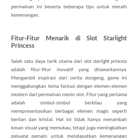
permainan ini beserta beberapa tips untuk meraih
kemenangan.
Fitur-Fitur Menarik di Slot Starlight
Princess
Salah satu daya tarik utama dari
slot starlight princess
adalah fitur-fitur inovatif yang ditawarkannya.
Mengambil inspirasi dari cerita dongeng, game ini
menggabungkan tema fantasi dengan elemen-elemen
modern dari permainan mesin slot. Fitur yang pertama
adalah simbol-simbol berkilau yang
merepresentasikan berbagai elemen magis seperti
berlian dan kristal. Hal ini tidak hanya menambah
kesan visual yang memukau, tetapi juga meningkatkan
peluang pemain untuk mendapatkan kemenangan