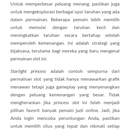
Untuk memperbesar peluang menang, pastikan juga
untuk mengeksplorasi berbagai opsi taruhan yang ada
dalam permainan. Beberapa pemain lebih memilih
untuk memulai dengan taruhan kecil dan
meningkatkan taruhan secara bertahap setelah
memperoleh kemenangan. Ini adalah strategi yang
bijaksana, terutama bagi mereka yang baru mengenal
permainan slot ini.
Starlight princess
adalah contoh sempurna dari
permainan slot yang tidak hanya menawarkan grafik
menawan tetapi juga gameplay yang menyenangkan
dengan peluang kemenangan yang besar. Tidak
mengherankan jika
princess slot
ini telah menjadi
pilihan favorit banyak pemain judi online. Jadi, jika
Anda ingin mencoba peruntungan Anda, pastikan
untuk memilih situs yang tepat dan nikmati setiap