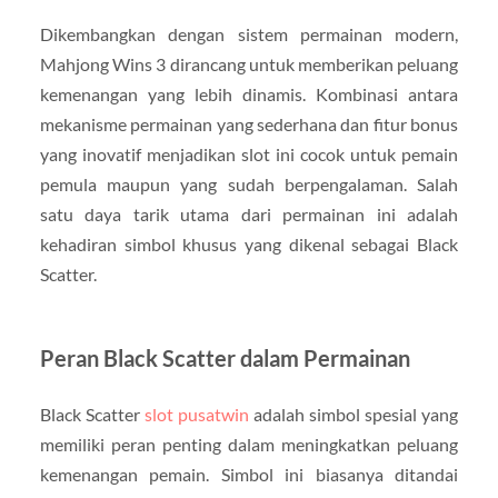
Dikembangkan dengan sistem permainan modern,
Mahjong Wins 3 dirancang untuk memberikan peluang
kemenangan yang lebih dinamis. Kombinasi antara
mekanisme permainan yang sederhana dan fitur bonus
yang inovatif menjadikan slot ini cocok untuk pemain
pemula maupun yang sudah berpengalaman. Salah
satu daya tarik utama dari permainan ini adalah
kehadiran simbol khusus yang dikenal sebagai Black
Scatter.
Peran Black Scatter dalam Permainan
Black Scatter
slot pusatwin
adalah simbol spesial yang
memiliki peran penting dalam meningkatkan peluang
kemenangan pemain. Simbol ini biasanya ditandai