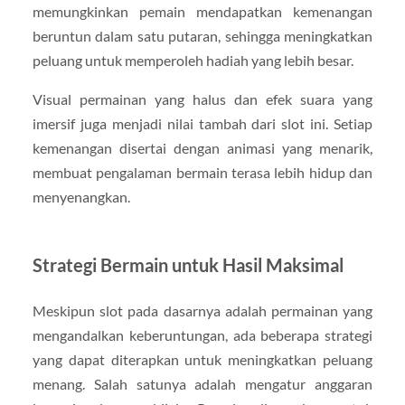
memungkinkan pemain mendapatkan kemenangan
beruntun dalam satu putaran, sehingga meningkatkan
peluang untuk memperoleh hadiah yang lebih besar.
Visual permainan yang halus dan efek suara yang
imersif juga menjadi nilai tambah dari slot ini. Setiap
kemenangan disertai dengan animasi yang menarik,
membuat pengalaman bermain terasa lebih hidup dan
menyenangkan.
Strategi Bermain untuk Hasil Maksimal
Meskipun slot pada dasarnya adalah permainan yang
mengandalkan keberuntungan, ada beberapa strategi
yang dapat diterapkan untuk meningkatkan peluang
menang. Salah satunya adalah mengatur anggaran