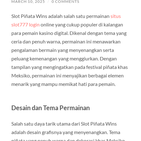
MARCH 10, 2025
/
0 COMMENTS
Slot Piñata Wins adalah salah satu permainan
situs
slot777 login
online yang cukup populer di kalangan
para pemain kasino digital. Dikenal dengan tema yang
ceria dan penuh warna, permainan ini menawarkan
pengalaman bermain yang menyenangkan serta
peluang kemenangan yang menggiurkan. Dengan
tampilan yang mengingatkan pada festival piñata khas
Meksiko, permainan ini menyajikan berbagai elemen
menarik yang mampu memikat hati para pemain.
Desain dan Tema Permainan
Salah satu daya tarik utama dari Slot Piñata Wins
adalah desain grafisnya yang menyenangkan. Tema
piñata yang penuh warna dan dekorasi khas Meksiko