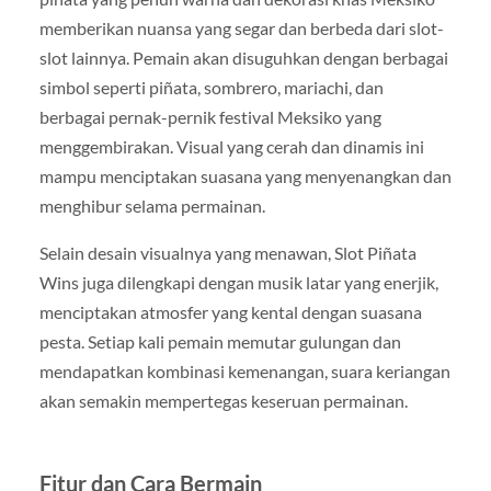
memberikan nuansa yang segar dan berbeda dari slot-
slot lainnya. Pemain akan disuguhkan dengan berbagai
simbol seperti piñata, sombrero, mariachi, dan
berbagai pernak-pernik festival Meksiko yang
menggembirakan. Visual yang cerah dan dinamis ini
mampu menciptakan suasana yang menyenangkan dan
menghibur selama permainan.
Selain desain visualnya yang menawan, Slot Piñata
Wins juga dilengkapi dengan musik latar yang enerjik,
menciptakan atmosfer yang kental dengan suasana
pesta. Setiap kali pemain memutar gulungan dan
mendapatkan kombinasi kemenangan, suara keriangan
akan semakin mempertegas keseruan permainan.
Fitur dan Cara Bermain