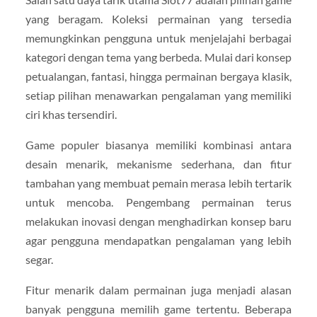
yang beragam. Koleksi permainan yang tersedia
memungkinkan pengguna untuk menjelajahi berbagai
kategori dengan tema yang berbeda. Mulai dari konsep
petualangan, fantasi, hingga permainan bergaya klasik,
setiap pilihan menawarkan pengalaman yang memiliki
ciri khas tersendiri.
Game populer biasanya memiliki kombinasi antara
desain menarik, mekanisme sederhana, dan fitur
tambahan yang membuat pemain merasa lebih tertarik
untuk mencoba. Pengembang permainan terus
melakukan inovasi dengan menghadirkan konsep baru
agar pengguna mendapatkan pengalaman yang lebih
segar.
Fitur menarik dalam permainan juga menjadi alasan
banyak pengguna memilih game tertentu. Beberapa