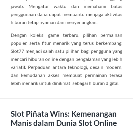
jawab. Mengatur waktu dan memahami batas
penggunaan dana dapat membantu menjaga aktivitas
hiburan tetap nyaman dan menyenangkan.
Dengan koleksi game terbaru, pilihan permainan
populer, serta fitur menarik yang terus berkembang,
Slot77 menjadi salah satu pilihan bagi pengguna yang
mencari hiburan online dengan pengalaman yang lebih
variatif. Perpaduan antara teknologi, desain modern,
dan kemudahan akses membuat permainan terasa
lebih menarik untuk dinikmati sebagai hiburan digital.
Slot Piñata Wins: Kemenangan
Manis dalam Dunia Slot Online