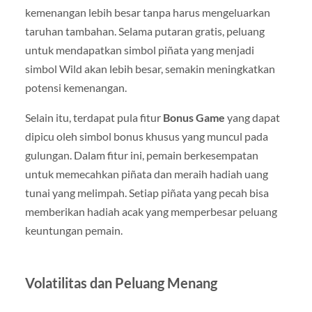
kemenangan lebih besar tanpa harus mengeluarkan
taruhan tambahan. Selama putaran gratis, peluang
untuk mendapatkan simbol piñata yang menjadi
simbol Wild akan lebih besar, semakin meningkatkan
potensi kemenangan.
Selain itu, terdapat pula fitur
Bonus Game
yang dapat
dipicu oleh simbol bonus khusus yang muncul pada
gulungan. Dalam fitur ini, pemain berkesempatan
untuk memecahkan piñata dan meraih hadiah uang
tunai yang melimpah. Setiap piñata yang pecah bisa
memberikan hadiah acak yang memperbesar peluang
keuntungan pemain.
Volatilitas dan Peluang Menang