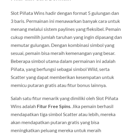
Slot Piñata Wins hadir dengan format 5 gulungan dan
3 baris. Permainan ini menawarkan banyak cara untuk
menang melalui sistem paylines yang fleksibel. Pemain
cukup memilih jumlah taruhan yang ingin dipasang dan
memutar gulungan. Dengan kombinasi simbol yang
sesuai, pemain bisa meraih kemenangan yang besar.
Beberapa simbol utama dalam permainan ini adalah
Piñata, yang berfungsi sebagai simbol Wild, serta
Scatter yang dapat memberikan kesempatan untuk
memicu putaran gratis atau fitur bonus lainnya.
Salah satu fitur menarik yang dimiliki oleh Slot Piñata
Wins adalah
Fitur Free Spins
. Jika pemain berhasil
mendapatkan tiga simbol Scatter atau lebih, mereka
akan mendapatkan putaran gratis yang bisa
meningkatkan peluang mereka untuk meraih