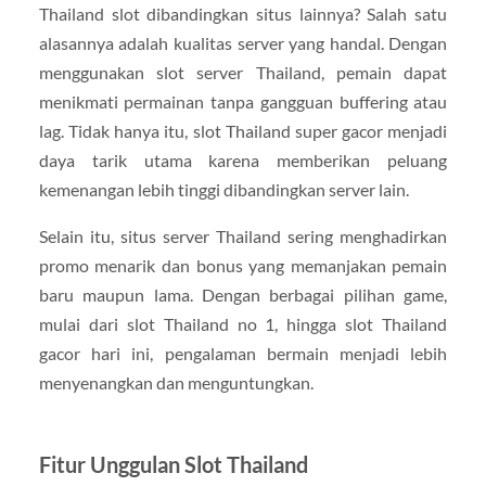
Thailand slot dibandingkan situs lainnya? Salah satu
alasannya adalah kualitas server yang handal. Dengan
menggunakan slot server Thailand, pemain dapat
menikmati permainan tanpa gangguan buffering atau
lag. Tidak hanya itu, slot Thailand super gacor menjadi
daya tarik utama karena memberikan peluang
kemenangan lebih tinggi dibandingkan server lain.
Selain itu, situs server Thailand sering menghadirkan
promo menarik dan bonus yang memanjakan pemain
baru maupun lama. Dengan berbagai pilihan game,
mulai dari slot Thailand no 1, hingga slot Thailand
gacor hari ini, pengalaman bermain menjadi lebih
menyenangkan dan menguntungkan.
Fitur Unggulan Slot Thailand