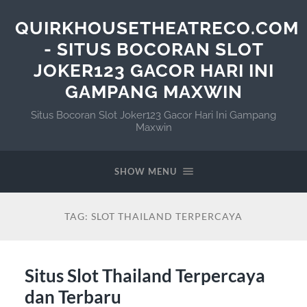
QUIRKHOUSETHEATRECO.COM
- SITUS BOCORAN SLOT
JOKER123 GACOR HARI INI
GAMPANG MAXWIN
Situs Bocoran Slot Joker123 Gacor Hari Ini Gampang
Maxwin
SHOW MENU
TAG:
SLOT THAILAND TERPERCAYA
Situs Slot Thailand Terpercaya
dan Terbaru