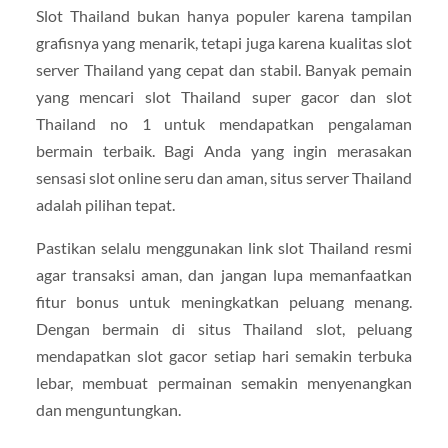
Slot Thailand bukan hanya populer karena tampilan
grafisnya yang menarik, tetapi juga karena kualitas slot
server Thailand yang cepat dan stabil. Banyak pemain
yang mencari slot Thailand super gacor dan slot
Thailand no 1 untuk mendapatkan pengalaman
bermain terbaik. Bagi Anda yang ingin merasakan
sensasi slot online seru dan aman, situs server Thailand
adalah pilihan tepat.
Pastikan selalu menggunakan link slot Thailand resmi
agar transaksi aman, dan jangan lupa memanfaatkan
fitur bonus untuk meningkatkan peluang menang.
Dengan bermain di situs Thailand slot, peluang
mendapatkan slot gacor setiap hari semakin terbuka
lebar, membuat permainan semakin menyenangkan
dan menguntungkan.