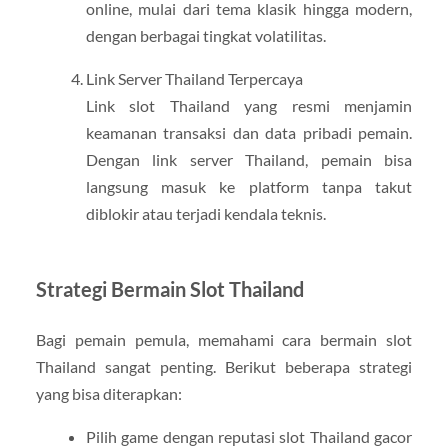
online, mulai dari tema klasik hingga modern,
dengan berbagai tingkat volatilitas.
Link Server Thailand Terpercaya
Link slot Thailand yang resmi menjamin
keamanan transaksi dan data pribadi pemain.
Dengan link server Thailand, pemain bisa
langsung masuk ke platform tanpa takut
diblokir atau terjadi kendala teknis.
Strategi Bermain Slot Thailand
Bagi pemain pemula, memahami cara bermain slot
Thailand sangat penting. Berikut beberapa strategi
yang bisa diterapkan:
Pilih game dengan reputasi slot Thailand gacor