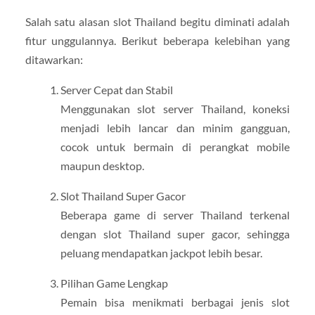
Salah satu alasan slot Thailand begitu diminati adalah
fitur unggulannya. Berikut beberapa kelebihan yang
ditawarkan:
Server Cepat dan Stabil
Menggunakan slot server Thailand, koneksi
menjadi lebih lancar dan minim gangguan,
cocok untuk bermain di perangkat mobile
maupun desktop.
Slot Thailand Super Gacor
Beberapa game di server Thailand terkenal
dengan slot Thailand super gacor, sehingga
peluang mendapatkan jackpot lebih besar.
Pilihan Game Lengkap
Pemain bisa menikmati berbagai jenis slot