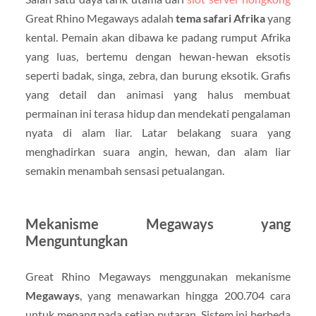
Great Rhino Megaways adalah
tema safari Afrika
yang
kental. Pemain akan dibawa ke padang rumput Afrika
yang luas, bertemu dengan hewan-hewan eksotis
seperti badak, singa, zebra, dan burung eksotik. Grafis
yang detail dan animasi yang halus membuat
permainan ini terasa hidup dan mendekati pengalaman
nyata di alam liar. Latar belakang suara yang
menghadirkan suara angin, hewan, dan alam liar
semakin menambah sensasi petualangan.
Mekanisme Megaways yang
Menguntungkan
Great Rhino Megaways menggunakan mekanisme
Megaways
, yang menawarkan hingga 200.704 cara
untuk menang pada setiap putaran. Sistem ini berbeda