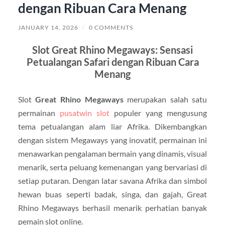
dengan Ribuan Cara Menang
JANUARY 14, 2026
/
0 COMMENTS
Slot Great Rhino Megaways: Sensasi
Petualangan Safari dengan Ribuan Cara
Menang
Slot
Great Rhino Megaways
merupakan salah satu
permainan
pusatwin slot
populer yang mengusung
tema petualangan alam liar Afrika. Dikembangkan
dengan sistem Megaways yang inovatif, permainan ini
menawarkan pengalaman bermain yang dinamis, visual
menarik, serta peluang kemenangan yang bervariasi di
setiap putaran. Dengan latar savana Afrika dan simbol
hewan buas seperti badak, singa, dan gajah, Great
Rhino Megaways berhasil menarik perhatian banyak
pemain slot online.