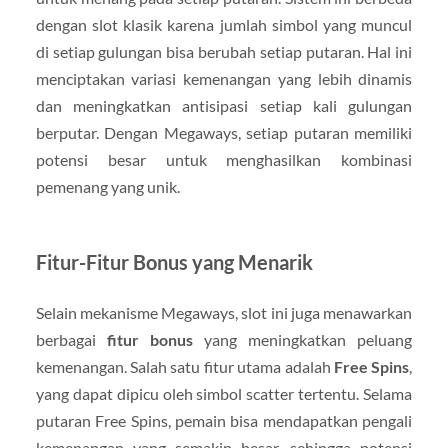
dengan slot klasik karena jumlah simbol yang muncul
di setiap gulungan bisa berubah setiap putaran. Hal ini
menciptakan variasi kemenangan yang lebih dinamis
dan meningkatkan antisipasi setiap kali gulungan
berputar. Dengan Megaways, setiap putaran memiliki
potensi besar untuk menghasilkan kombinasi
pemenang yang unik.
Fitur-Fitur Bonus yang Menarik
Selain mekanisme Megaways, slot ini juga menawarkan
berbagai
fitur bonus
yang meningkatkan peluang
kemenangan. Salah satu fitur utama adalah
Free Spins
,
yang dapat dipicu oleh simbol scatter tertentu. Selama
putaran Free Spins, pemain bisa mendapatkan pengali
kemenangan yang semakin besar, sehingga potensi