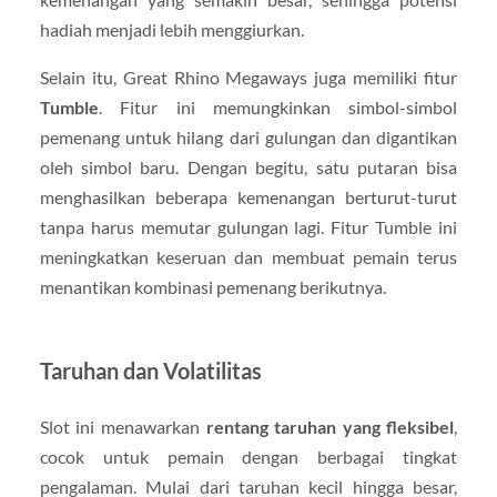
hadiah menjadi lebih menggiurkan.
Selain itu, Great Rhino Megaways juga memiliki fitur
Tumble
. Fitur ini memungkinkan simbol-simbol
pemenang untuk hilang dari gulungan dan digantikan
oleh simbol baru. Dengan begitu, satu putaran bisa
menghasilkan beberapa kemenangan berturut-turut
tanpa harus memutar gulungan lagi. Fitur Tumble ini
meningkatkan keseruan dan membuat pemain terus
menantikan kombinasi pemenang berikutnya.
Taruhan dan Volatilitas
Slot ini menawarkan
rentang taruhan yang fleksibel
,
cocok untuk pemain dengan berbagai tingkat
pengalaman. Mulai dari taruhan kecil hingga besar,