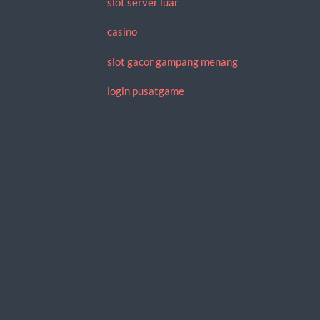
slot server luar
casino
slot gacor gampang menang
login pusatgame