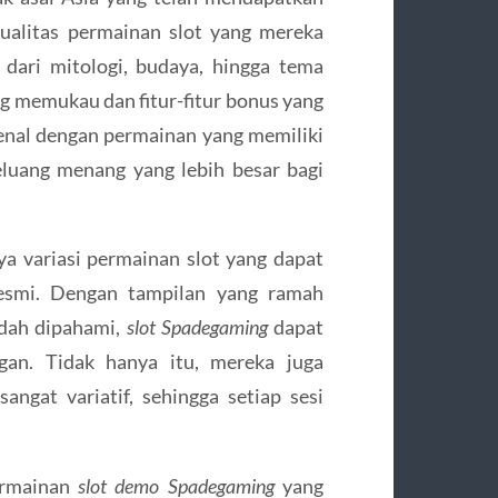
kualitas permainan slot yang mereka
dari mitologi, budaya, hingga tema
ng memukau dan fitur-fitur bonus yang
kenal dengan permainan yang memiliki
eluang menang yang lebih besar bagi
a variasi permainan slot yang dapat
smi. Dengan tampilan yang ramah
dah dipahami,
slot Spadegaming
dapat
gan. Tidak hanya itu, mereka juga
gat variatif, sehingga setiap sesi
ermainan
slot demo Spadegaming
yang