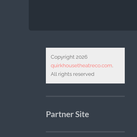
Copyright 2026
quirkhousetheatreco.com
.
All rights reserved
Partner Site