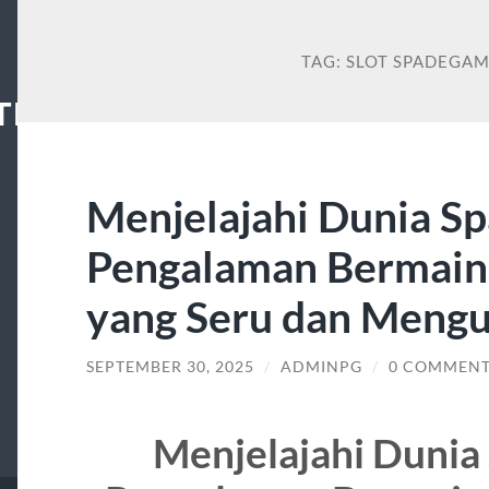
TAG:
SLOT SPADEGA
TRECO.COM
Menjelajahi Dunia S
Pengalaman Bermain 
yang Seru dan Meng
SEPTEMBER 30, 2025
/
ADMINPG
/
0 COMMENT
Menjelajahi Dunia