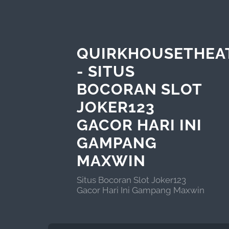
QUIRKHOUSETHEA
- SITUS
BOCORAN SLOT
JOKER123
GACOR HARI INI
GAMPANG
MAXWIN
Situs Bocoran Slot Joker123
Gacor Hari Ini Gampang Maxwin