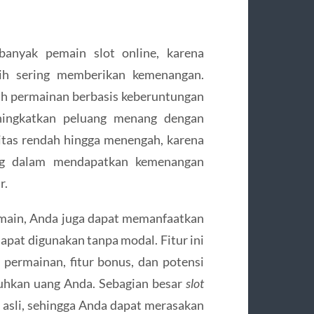
anyak pemain slot online, karena
bih sering memberikan kemenangan.
ah permainan berbasis keberuntungan
eningkatkan peluang menang dengan
litas rendah hingga menengah, karena
ing dalam mendapatkan kemenangan
r.
main, Anda juga dapat memanfaatkan
apat digunakan tanpa modal. Fitur ini
ermainan, fitur bonus, dan potensi
uhkan uang Anda. Sebagian besar
slot
i asli, sehingga Anda dapat merasakan