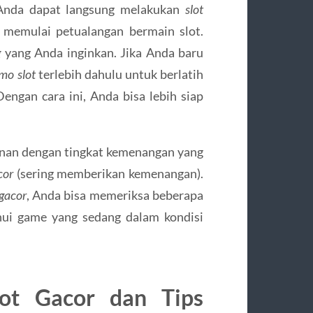
Anda dapat langsung melakukan
slot
memulai petualangan bermain slot.
g
yang Anda inginkan. Jika Anda baru
mo slot
terlebih dahulu untuk berlatih
engan cara ini, Anda bisa lebih siap
inan dengan tingkat kemenangan yang
cor
(sering memberikan kemenangan).
gacor
, Anda bisa memeriksa beberapa
hui game yang sedang dalam kondisi
ot Gacor dan Tips