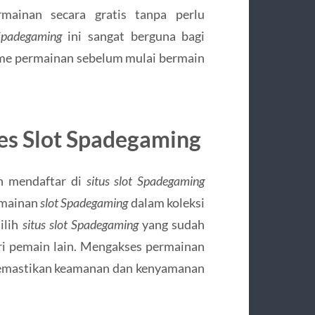
ainan secara gratis tanpa perlu
Spadegaming
ini sangat berguna bagi
me permainan sebelum mulai bermain
es Slot Spadegaming
h mendaftar di
situs slot Spadegaming
rmainan
slot Spadegaming
dalam koleksi
ilih
situs slot Spadegaming
yang sudah
ari pemain lain. Mengakses permainan
emastikan keamanan dan kenyamanan