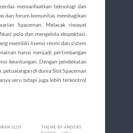
cerdas memanfaatkan teknologi dan
view dan forum komunitas membagikan
 varian Spaceman. Melacak riwayat
kasi pola dan mengelola ekspektasi.
yang memiliki lisensi resmi dan sistem
rmainan harus menjadi pertimbangan
nsi keuntungan. Dengan pendekatan
ab, petualangan di dunia Slot Spaceman
nya seru tetapi juga lebih terkontrol
ORAN SLOT
THEME BY
ANDERS