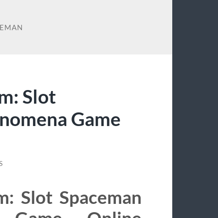
CEMAN
m: Slot
Fenomena Game
S
m: Slot Spaceman
a Game Online