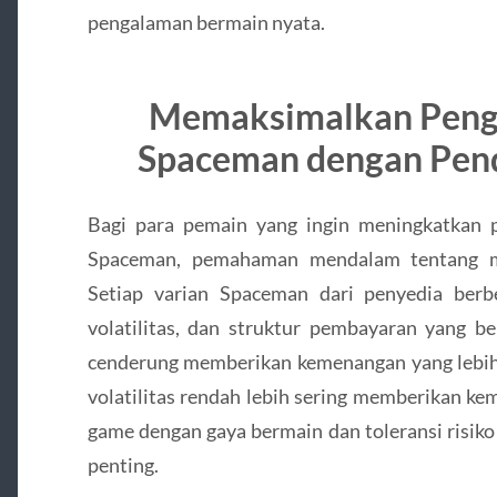
pengalaman bermain nyata.
Memaksimalkan Peng
Spaceman dengan Pend
Bagi para pemain yang ingin meningkatkan 
Spaceman, pemahaman mendalam tentang me
Setiap varian Spaceman dari penyedia berb
volatilitas, dan struktur pembayaran yang ber
cenderung memberikan kemenangan yang lebih b
volatilitas rendah lebih sering memberikan ke
game dengan gaya bermain dan toleransi risiko
penting.