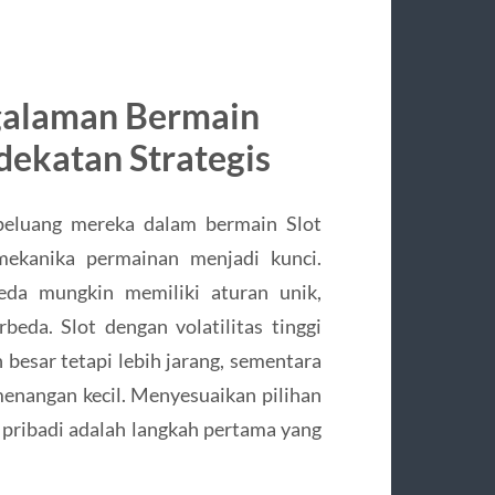
alaman Bermain
ekatan Strategis
peluang mereka dalam bermain Slot
kanika permainan menjadi kunci.
eda mungkin memiliki aturan unik,
beda. Slot dengan volatilitas tinggi
esar tetapi lebih jarang, sementara
menangan kecil. Menyesuaikan pilihan
 pribadi adalah langkah pertama yang