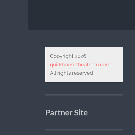
Copyright 2026
quirkhousetheatreco.com
.
All rights reserved
Partner Site