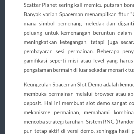
Scatter Planet sering kali memicu putaran bo
Banyak varian Spaceman menampilkan fitur “C
mana simbol pemenang meledak dan diganti
peluang untuk kemenangan beruntun dalam s
meningkatkan ketegangan, tetapi juga seca
pembayaran sesi permainan. Beberapa pen
gamifikasi seperti misi atau level yang har
pengalaman bermain di luar sekadar menarik tu
Keunggulan Spaceman Slot Demo adalah kemuda
membuka permainan melalui browser atau apli
deposit. Hal ini membuat slot demo sangat co
mekanisme permainan, memahami kombinas
mencoba strategi taruhan. Sistem RNG (Rando
pun tetap aktif di versi demo, sehingga hasil