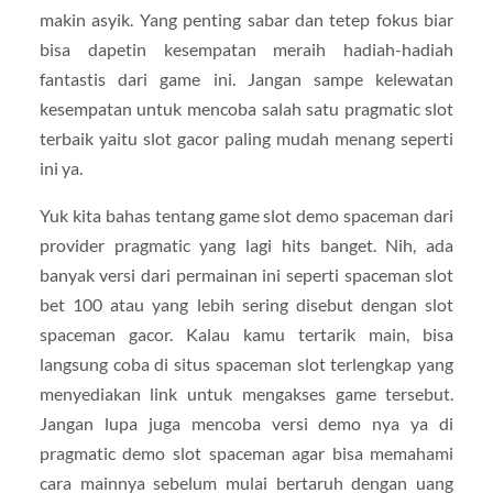
makin asyik. Yang penting sabar dan tetep fokus biar
bisa dapetin kesempatan meraih hadiah-hadiah
fantastis dari game ini. Jangan sampe kelewatan
kesempatan untuk mencoba salah satu pragmatic slot
terbaik yaitu slot gacor paling mudah menang seperti
ini ya.
Yuk kita bahas tentang game slot demo spaceman dari
provider pragmatic yang lagi hits banget. Nih, ada
banyak versi dari permainan ini seperti spaceman slot
bet 100 atau yang lebih sering disebut dengan slot
spaceman gacor. Kalau kamu tertarik main, bisa
langsung coba di situs spaceman slot terlengkap yang
menyediakan link untuk mengakses game tersebut.
Jangan lupa juga mencoba versi demo nya ya di
pragmatic demo slot spaceman agar bisa memahami
cara mainnya sebelum mulai bertaruh dengan uang