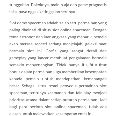
sungguhan. Pokoknya, mainin aja deh game pragmatis
ini supaya nggak ketinggalan serunya.
Slot demo spaceman adalah salah satu permainan yang
paling diminati di situs slot online spaceman. Dengan
tema astronot dan luar angkasa yang menarik, pemain
akan merasa seperti sedang menjelajahi galaksi saat
bermain slot ini. Grafis yang sangat detail dan
gameplay yang lancar membuat pengalaman bermain
semakin menyenangkan. Tidak hanya itu, fitur-fitur
bonus dalam permainan juga memberikan kesempatan
kepada pemain untuk mendapatkan kemenangan
besar. Sebagai situs resmi penyedia permainan slot
spaceman, tentunya keamanan dan fair play menjadi
prioritas utama dalam setiap putaran permainan. Jadi
bagi para pecinta slot online spaceman, tidak ada
alasan untuk melewatkan kesempatan emas ini.