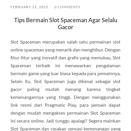
FEBRUARY 22, 2025
/
0 COMMENTS
Tips Bermain Slot Spaceman Agar Selalu
Gacor
Slot Spaceman merupakan salah satu permainan slot
online spaceman yang menarik dan menghibur. Dengan
fitur-fitur yang inovatif dan grafis yang memukau, Slot
Spaceman terbaik ini menawarkan pengalaman
bermain game yang luar biasa kepada para pemainnya.
Selain itu, Slot Spaceman juga dikenal sebagai slot
gacor paling mudah menang karena tingkat
kemenangannya yang tinggi. Dengan menggunakan
link resmi dari Pragmatic Play, para pemain dapat
dengan mudah mengakses permainan Slot Spaceman
ini secara online. Jadi tunggu apalagi? Segera mainkan
Slot Spaceman dan rasakan sensasi kemenangan yang