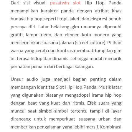
Dari sisi visual,
pusatwin slot
Hip Hop Panda
menampilkan karakter panda dengan atribut khas
budaya hip hop seperti topi, jaket, dan ekspresi penuh
percaya diri. Latar belakang gim umumnya dipenuhi
grafiti, lampu neon, dan elemen kota modern yang
mencerminkan suasana jalanan (street culture). Pilihan
warna yang cerah dan kontras membuat tampilan gim
ini terasa hidup dan dinamis, sehingga mudah menarik
perhatian pemain dari berbagai kalangan.
Unsur audio juga menjadi bagian penting dalam
membangun identitas Slot Hip Hop Panda. Musik latar
yang digunakan biasanya mengadopsi irama hip hop
dengan beat yang kuat dan ritmis. Efek suara yang
muncul saat simbol-simbol tertentu tampil di layar
dirancang untuk memperkuat suasana urban dan
memberikan pengalaman yang lebih imersif. Kombinasi