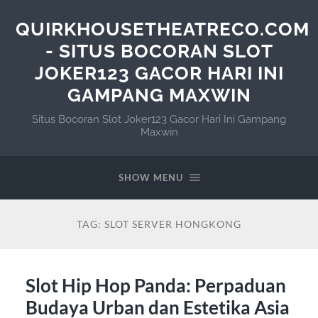
QUIRKHOUSETHEATRECO.COM
- SITUS BOCORAN SLOT
JOKER123 GACOR HARI INI
GAMPANG MAXWIN
Situs Bocoran Slot Joker123 Gacor Hari Ini Gampang
Maxwin
SHOW MENU
TAG:
SLOT SERVER HONGKONG
Slot Hip Hop Panda: Perpaduan
Budaya Urban dan Estetika Asia